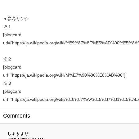
▼参考リンク
※１
[blogcard
url="https://ja.wikipedia.org/wiki/%E9%87%8F%E5%AD%90%E5%
※２
[blogcard
url="https://ja.wikipedia.org/wiki/M%E7%90%86%E8%AB%96"]
※３
[blogcard
url="https://ja.wikipedia.org/wiki/%E8%87%AA%E5%B7%B1%
Comments
しょぅ
より: