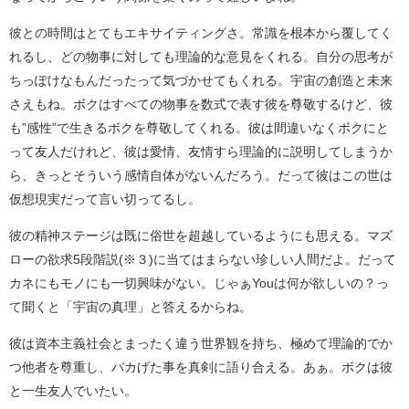
彼との時間はとてもエキサイティングさ。常識を根本から覆してく
れるし、どの物事に対しても理論的な意見をくれる。自分の思考が
ちっぽけなもんだったって気づかせてもくれる。宇宙の創造と未来
さえもね。ボクはすべての物事を数式で表す彼を尊敬するけど、彼
も”感性”で生きるボクを尊敬してくれる。彼は間違いなくボクにと
って友人だけれど、彼は愛情、友情すら理論的に説明してしまうか
ら、きっとそういう感情自体がないんだろう。だって彼はこの世は
仮想現実だって言い切ってるし。
彼の精神ステージは既に俗世を超越しているようにも思える。マズ
ローの欲求5段階説(※３)に当てはまらない珍しい人間だよ。だって
カネにもモノにも一切興味がない。じゃぁYouは何が欲しいの？っ
て聞くと「宇宙の真理」と答えるからね。
彼は資本主義社会とまったく違う世界観を持ち、極めて理論的でか
つ他者を尊重し、バカげた事を真剣に語り合える。あぁ。ボクは彼
と一生友人でいたい。