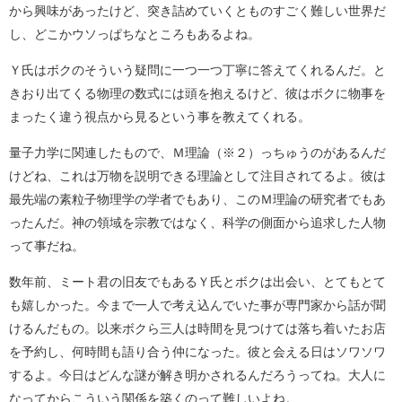
から興味があったけど、突き詰めていくとものすごく難しい世界だ
し、どこかウソっぱちなところもあるよね。
Ｙ氏はボクのそういう疑問に一つ一つ丁寧に答えてくれるんだ。と
きおり出てくる物理の数式には頭を抱えるけど、彼はボクに物事を
まったく違う視点から見るという事を教えてくれる。
量子力学に関連したもので、Ｍ理論（※２）っちゅうのがあるんだ
けどね、これは万物を説明できる理論として注目されてるよ。彼は
最先端の素粒子物理学の学者でもあり、このＭ理論の研究者でもあ
ったんだ。神の領域を宗教ではなく、科学の側面から追求した人物
って事だね。
数年前、ミート君の旧友でもあるＹ氏とボクは出会い、とてもとて
も嬉しかった。今まで一人で考え込んでいた事が専門家から話が聞
けるんだもの。以来ボクら三人は時間を見つけては落ち着いたお店
を予約し、何時間も語り合う仲になった。彼と会える日はソワソワ
するよ。今日はどんな謎が解き明かされるんだろうってね。大人に
なってからこういう関係を築くのって難しいよね。