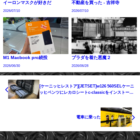
イーロンマスクが好きだ
不動産を買った - 吉祥寺
2026/07/10
2026/07/10
M1 Macbook pro続投
プラダを着た悪魔２
2026/06/30
2026/06/28
[ケーニッヒレストア][JETSET]w126 560SELケーニ
ッヒベンツにレカロシートc-classicをインストール
しよう - VOL1
電車に乗った