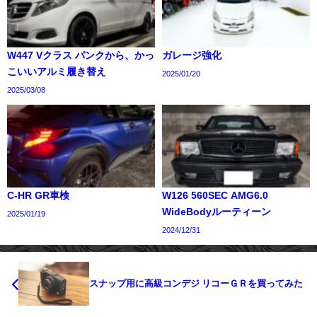
W447 Vクラス パンクから、かっ
ガレージ強化
こいいアルミ履き替え
2025/01/20
2025/03/08
C-HR GR車検
W126 560SEC AMG6.0
WideBodyルーティーン
2025/01/19
2024/12/31
スナップ用に高級コンデジ リコーＧＲを買ってみた