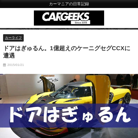
カーマニアの日常記録
カーライフ
ドアはぎゅるん。1億超えのケーニグセグCCXに
遭遇
2015/01/21