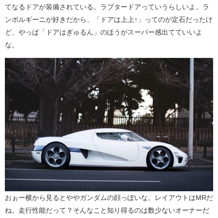
てなるドアが装備されている。ラプタードアっていうらしいよ。ラ
ンボルギーニが好きだから、「ドアは上上↑」ってのが定石だったけ
ど、やっぱ「ドアはぎゅるん」のほうがスーパー感出てていいよ
な。
おぉー横から見るとややガンダムの顔っぽいな。レイアウトはMRだ
ね。走行性能だって？そんなこと知り得るのは数少ないオーナーだ