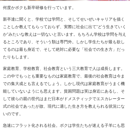
何度かボクも新卒研修を行っています。
新卒達に聞くと、学校では学問と、そしてせいぜいキャリアを描く
ことしか教えてもらっておらず、実際に社会に出て”どう生きていく
か”みたいな教えは一切ないと言います。もちろん学校は学問を与え
るところであり、そういう類は専門外。しかし学生たちが最も欲し
てるのは最も身近で、そして絶対に必要な「社会での生き方」だっ
たりもします。
家庭教育、学校教育、社会教育という三大教育で人は成長します。
この中でもっとも重要なものは家庭教育で、最後の社会教育は今ま
での集大成とも言えるでしょう。しかし現代は家庭教育がうまく機
能していないようにも思えます。貧困問題は実は身近にあるし、そ
して彼らの親の世代はまだ日本がドメスティックでエスカレーター
式の社会であったが故、現代に適した生き方を教えられる状況にな
いのです。
急速にフラット化される社会。ボクは学生たちが迷える子羊にも思