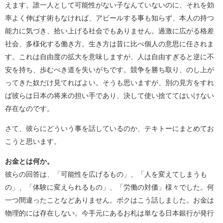
えます。誰一人として可能性がない子なんていないのに、それを効
率よく伸ばす術もなければ、アピールする事も知らず、本人の持つ
能力に気づき、拾い上げる社会でもありません。過激に広がる格差
社会、多様化する働き方。生き方は昔に比べ個人の意思に任されま
す。これは自由度の拡大を意味しますが、人は自由すぎると逆に不
安を持ち、歩むべき道を失いがちです。競争を勝ち取り、のし上が
ってきた奴だけ見てればよい。そうも思いますが、別の見方をすれ
ば彼らは日本の将来の担い手であり、決して使い捨ててはいけない
存在なのです。
さて、彼らにどういう事を話しているのか、テキトーにまとめてお
こうと思います。
お金とは何か。
彼らの回答は、「可能性を広げるもの」、「人を変えてしまうも
の」、「体験に変えられるもの」、「労働の対価」様々でした。何
一つ間違ったことなどありません。ボクはこう話しました。お金は
物理的には存在しない。今手元にあるお札は単なる日本銀行が発行