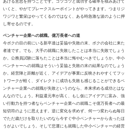
あげる意思を持つことです。コツコツと成功する確率を積みあげて
いくと、やがてブレークスルーポイントがやってきます。つまりジ
ワジワと繁栄はやってくるのではなく、ある時急激な波のように押
し寄せるのです。
ベンチャー企業への就職。億万長者への道
今ボクの目の前にいる新卒達は妥協や失敗の末、ボクの会社に来た
者達です。でも、大手の就職に失敗したことは本当に失敗でしょう
か。公務員試験に落ちたことは本当に悔やむべきでしょうか。中小
ベンチャーへの就職はそういう妥協と失敗の末の結果なのでしょう
か。経営陣と距離が近く、アイデアが事業に反映されやすくてフッ
トワークが軽く、ダイレクトに成功も失敗も感じることができるベ
ンチャー企業への就職が失敗というのなら、本来求める成功とはな
んなのでしょう。利益還元率が高く、もし仮にアイデアに富み、強
い行動力を持つ者ならベンチャー企業への就職こそ億万長者への最
短切符のように思えます。逆に変化を求めず、何一つ変わらぬ毎日
でただ歳だけを取りたいのなら今すぐ中小ベンチャーから去ったほ
うがよいでしょう。そして悲運にも就職した中小ベンチャーの経営