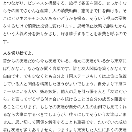
とつながり、ビジネスを構築する。旅行で各国を回る。せっかくな
らその国でさかんな産業、人の消費動向、志向まで目を向ける。そ
こにビジネスチャンスがあるかどうかを探る。そういう視点の変換
をするだけで消費は投資に変わります。思考停止状態で趣味だから
という大義名分を振りかざし、好き勝手することを浪費と呼ぶので
す。
人を切り捨てよ。
昔からの友達だから今も友達でいる。地元に友達がいるから東京に
は行かない。なかなか聞く言葉です。誰と友人関係を築くかなんて
自由です。でも少なくとも自分より同ステージもしくは上位に位置
している人と関係を構築したほうがよいでしょう。自分より下層ス
テージにいる人や、妬み嫉妬、他人の足を引っ張る人と「友達だか
ら」と言ってずるずる付き合いを続けることは自分の成長を阻害す
ることになります。もしその友達が自分の人生の面倒でも見てくれ
るなら大事にするべきでしょうが、往々にしてそういう友達はいま
せん。思い切って関係を解消することも重要です。たいていの成功
者は友達が多くありません。つまりより充実した人生に多くの友達