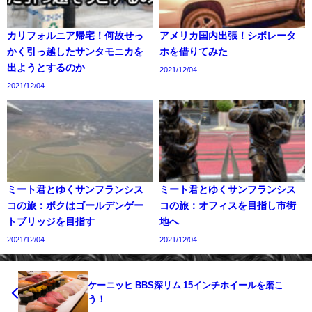
カリフォルニア帰宅！何故せっ
アメリカ国内出張！シボレータ
かく引っ越したサンタモニカを
ホを借りてみた
出ようとするのか
2021/12/04
2021/12/04
ミート君とゆくサンフランシス
ミート君とゆくサンフランシス
コの旅：ボクはゴールデンゲー
コの旅：オフィスを目指し市街
トブリッジを目指す
地へ
2021/12/04
2021/12/04
ケーニッヒ BBS深リム 15インチホイールを磨こ
う！