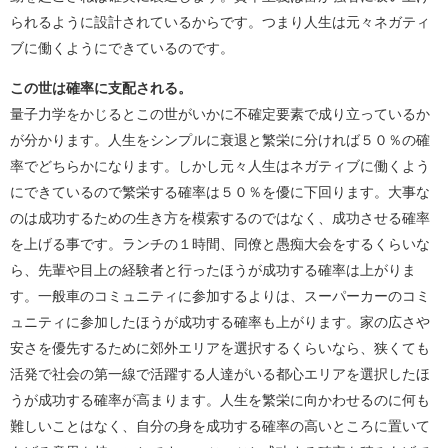
られるように設計されているからです。つまり人生は元々ネガティ
ブに働くようにできているのです。
この世は確率に支配される。
量子力学をかじるとこの世がいかに不確定要素で成り立っているか
が分かります。人生をシンプルに衰退と繁栄に分ければ５０％の確
率でどちらかになります。しかし元々人生はネガティブに働くよう
にできているので繁栄する確率は５０％を優に下回ります。大事な
のは成功するための生き方を模索するのではなく、成功させる確率
を上げる事です。ランチの１時間、同僚と愚痴大会をするくらいな
ら、先輩や目上の経験者と行ったほうが成功する確率は上がりま
す。一般車のコミュニティに参加するよりは、スーパーカーのコミ
ュニティに参加したほうが成功する確率も上がります。家の広さや
安さを優先するために郊外エリアを選択するくらいなら、狭くても
活発で社会の第一線で活躍する人達がいる都心エリアを選択したほ
うが成功する確率が高まります。人生を繁栄に向かわせるのに何も
難しいことはなく、自分の身を成功する確率の高いところに置いて