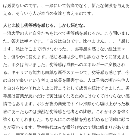
は必要ないのです。、一緒にいて苦痛でなく、新たな刺激を与えあ
える。そういう人が本当の友達と言えるのです。
人と比較し劣等感を感じる。しかし妬むな。
一流大学の人と自分たちを比べて劣等感を感じるか。こう問いまし
た。答えは半々です。「自分は自分です。比べません。」、「感じ
ます。私はそこまで行けなかった。」劣等感を感じない組は堂々
と、健やかに答えます。感じる組は少し申し訳なさそうに答えまし
た。ボクは言いました。劣等感は成長へのエネルギーに変換され
る。キャリアも能力も白紙な新卒ステージで、劣等感も感じず、今
の自分で良いという考えは成長を阻害する。人は子供の頃から他人
と自分を比べそれより上に行こうとして成長を続けてきました。劣
等感は言葉が悪いだけで実は強くなるためにはなくてはならない感
情でもあります。ボクが夜の商売でトイレ掃除から駆け上がった根
底にあったものは強烈な劣等感と他者との比較。これがボクを強く
強くしてくれました。ちなみにこの感情を抱き始めると明確に顔つ
きが変わります。学生時代はみな横並びなので顔に締まりがありま