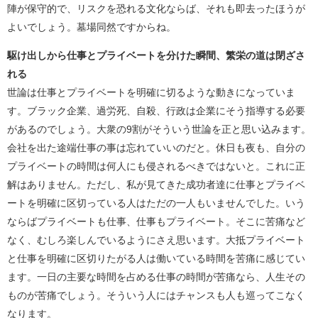
陣が保守的で、リスクを恐れる文化ならば、それも即去ったほうが
よいでしょう。墓場同然ですからね。
駆け出しから仕事とプライベートを分けた瞬間、繁栄の道は閉ざさ
れる
世論は仕事とプライベートを明確に切るような動きになっていま
す。ブラック企業、過労死、自殺、行政は企業にそう指導する必要
があるのでしょう。大衆の9割がそういう世論を正と思い込みます。
会社を出た途端仕事の事は忘れていいのだと。休日も夜も、自分の
プライベートの時間は何人にも侵されるべきではないと。これに正
解はありません。ただし、私が見てきた成功者達に仕事とプライベ
ートを明確に区切っている人はただの一人もいませんでした。いう
ならばプライベートも仕事、仕事もプライベート。そこに苦痛など
なく、むしろ楽しんでいるようにさえ思います。大抵プライベート
と仕事を明確に区切りたがる人は働いている時間を苦痛に感じてい
ます。一日の主要な時間を占める仕事の時間が苦痛なら、人生その
ものが苦痛でしょう。そういう人にはチャンスも人も巡ってこなく
なります。