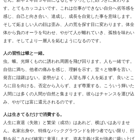
せん。新卒２年目３年目になるとキリっとした顔つきに変わりま
す。とてもカッコよいです。これは仕事ができない自分へ劣等感を
感じ、自己と向き合い、達成し、成長を自覚した事を意味します。
そして妬ましい人の顔は歪み、人の荒を探す目に変わります。体全
体から負のオーラを匂わせ、やがて人が離れていき、孤独を味わい
ます。そしてより一層人を妬むようになるのです。
人の習性は蛾と一緒。
虫。蛾。光輝くものに誘われ周囲を飛び回ります。人も一緒です。
自信に満ち、他者の痛みを感じ、理解を示す。堂々と物事を言い、
発言に躊躇はない。姿勢がよく、人望も厚く人を妬まず、良いとこ
ろに目を向ける。否定から入らず、まず尊重する。こういう輝いた
人間には多くの人間が自然と集まります。彼らはチャンスを運び込
み、やがては富に還元されるのです。
人は生きてるだけで消費する。
人生に衰退（失敗）と繁栄（成功）はあれど、横ばいはありませ
ん。名家出身や、特殊なバックグラウンドを持つ者でない限り、行
動を起こさねば確実に衰退します。資本主義は富が強者に吸い上げ