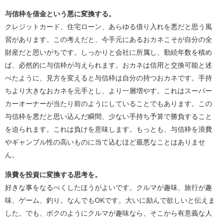
与信枠を借金という悪に変換する。
クレジットカード、住宅ローン、あらゆる借り入れを悪だと思う風
習があります。この考えだと、今手元にあるおカネこそが自分の全
財産だと思いがちです。しっかりと会社に所属し、勤続年数を積め
ば、必然的に与信枠が与えられます。おカネは信用と交換可能と述
べたように、見方を変えると与信枠は自分の持つおカネです。手持
ちより大きなおカネを元手とし、より一層増やす。これはスーパー
カーオーナーが当たり前のようにしていることでもあります。この
与信枠を悪だと思い込んだ瞬間、少ない手持ち予算で勝負すること
を迫られます。これは負けを意味します。もっとも、与信枠を浪費
やギャンブル性の高いものに当て込むほど最悪なことはありませ
ん。
浪費を投資に変換する思考を。
好きな事をなるべくしたほうがよいです。クルマが趣味、旅行が趣
味、ゲーム、釣り。なんでもOKです。大いに励んで欲しいと伝えま
した。でも、ボクのようにクルマが趣味なら、そこから有意義な人