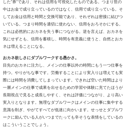
した”券”であり、それは信用を可視化したものである。つまり世の
中はお金で成り立っているのではなく、信用で成り立っている。そ
してお金は信用と時間と交換可能であり、それぞれは密接に結びつ
いている。つまり時間を適切に使わない、信用をおろそかにする。
これは必然的におカネを失う事につながる。逆を言えば、おカネを
気にせずとも、信用を蓄積し、時間を有意義に使うと、自然とおカ
ネは増えることになる。
おカネ欲しさにダブルワークする愚かさ。
目先のおカネに注力し、メインの仕事以外の時間にもう一つ仕事を
持つ。やりがちな事です。労働することにより実入りは増えても実
際には時間を消費してしまっています。できれば空いた時間はより
一層メインの仕事で成果を出せるための学習や体験に充てたほうが
長期視点で見ると成長しやすく、それは評価につながり、より高い
実入りとなります。無理なダブルワークはメインの仕事に集中する
意識を削ぎ、やがてすべてが低迷に向かいます。せっせとダブルワ
ークに励んでいる人がいつまでたっても辛そうな表情をしているの
はこういうことでしょう。