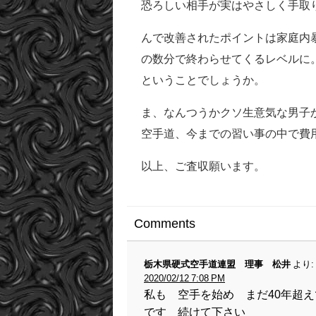
恐ろしい相手が実はやさしく手取
んで改善されたポイントは家庭内
の数分で終わらせてくるレベルに
ということでしょうか。
ま、なんつうかクソ生意気な男子
空手道、今までの習い事の中で費
以上、ご査収願います。
Comments
栃木県硬式空手道連盟 理事 松井
より:
2020/02/12 7:08 PM
私も 空手を始め まだ40年超
です 続けて下さい