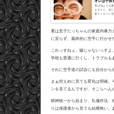
オレは子供
実は悩んでる事がありましてねぇ。 息子たっちゃんなんですがね
ますけど、逆に
妻マッキーに至っ
要は息子たっちゃんの家庭内暴力
に至らず、最終的に空手に行かせ
これっすねぇ、嘘じゃないっすよ
学校も普通に行くし、トラブルも
それに空手道の試合にも自分から
まぁ控えめに見ても変化は明確。
ンを見てるんですが、そこらへん
精神統一から始まり、礼儀作法、
りは保護者から見ても結構怖い。