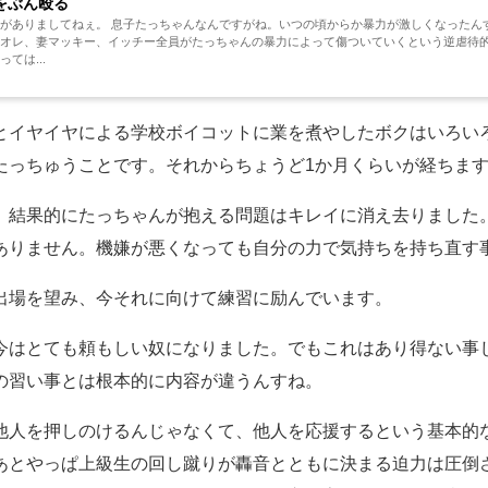
をぶん殴る
。いつの頃からか暴力が激しくなったんすよ。殴る蹴る壊す。子供への虐待が騒がれてい
オレ、妻マッキー、イッチー全員がたっちゃんの暴力によって傷ついていくという逆虐待
ては...
とイヤイヤによる学校ボイコットに業を煮やしたボクはいろい
たっちゅうことです。それからちょうど1か月くらいが経ちま
。結果的にたっちゃんが抱える問題はキレイに消え去りました
ありません。機嫌が悪くなっても自分の力で気持ちを持ち直す
出場を望み、今それに向けて練習に励んでいます。
今はとても頼もしい奴になりました。でもこれはあり得ない事
の習い事とは根本的に内容が違うんすね。
他人を押しのけるんじゃなくて、他人を応援するという基本的
あとやっぱ上級生の回し蹴りが轟音とともに決まる迫力は圧倒