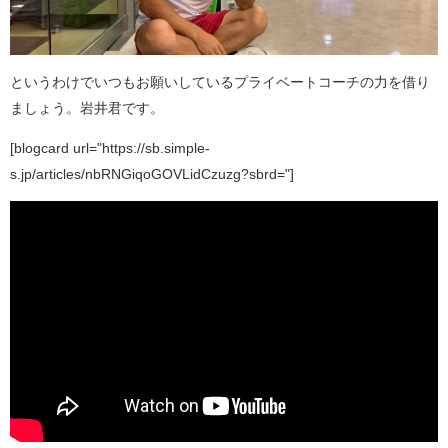
というわけでいつもお願いしているプライベートコーチの力を借り
ましょう。岩井君です。
[blogcard url="https://sb.simple-
s.jp/articles/nbRNGiqoGOVLidCzuzg?sbrd="]