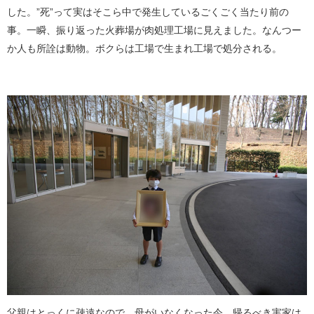
した。”死”って実はそこら中で発生しているごくごく当たり前の
事。一瞬、振り返った火葬場が肉処理工場に見えました。なんつー
か人も所詮は動物。ボクらは工場で生まれ工場で処分される。
父親はとっくに疎遠なので、母がいなくなった今、帰るべき実家は