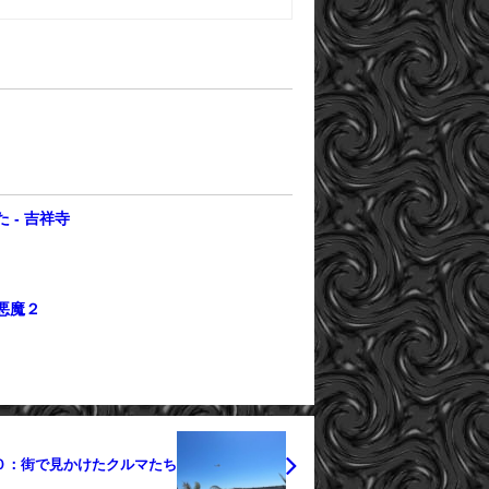
 - 吉祥寺
悪魔２
０：街で見かけたクルマたち