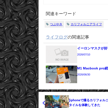
関連キーワード
つぶやき
カリフォルニアライフ
ライフログ
の関連記事
イーロンマスクが好
2026/07/10
M1 Macbook pro
2026/06/30
[iphoneで撮るカリフォ
タイルを体験してきた