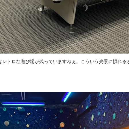
はレトロな遊び場が残っていますねぇ。こういう光景に慣れる