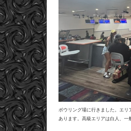
ボウリング場に行きました。エリ
あります。高級エリアは白人、一