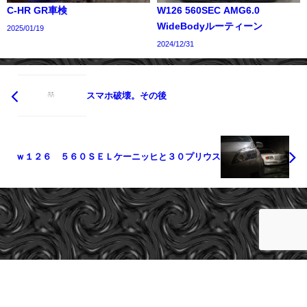
C-HR GR車検
W126 560SEC AMG6.0
WideBodyルーティーン
2025/01/19
2024/12/31
スマホ破壊。その後
ｗ１２６ ５６０ＳＥＬケーニッヒと３０プリウス
cargeeks All Rights Reserved.