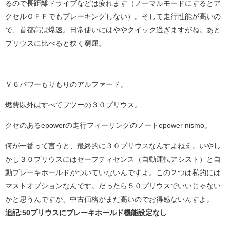
るので長距離ドライブなどは疲れます（ノーマルモードにするとア
クセルＯＦＦでもブレーキングしない）。そして走行性能が高いの
で、首都高は爆速。日常使いにはややクイック過ぎますがね。あと
プリウスに比べると狭く窮屈。
Ｖ６パワーもりもりのアルファード。
燃費以外はすべてフツーの３０プリウス。
クセのあるepowerの走行フィーリングのノートepower nismo。
何が一番って言うと、最終的に３０プリウスなんすよねえ。いやし
かし３０プリウスにはセーフティセンス（自動運転アシスト）と自
動ブレーキホールドがついていないんですよ。この２つは私的には
マストオプションなんです。だったら５０プリウスでいいじゃない
かと思うんですが、中古価格がまだ高いのでお得感ないんすよ。
追記:50プリウスにブレーキホールド機能設定なし