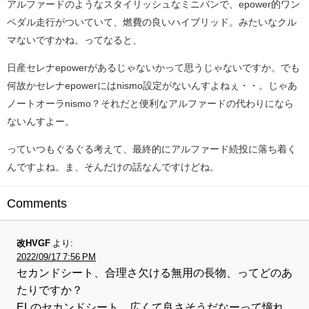
アルファードのようなスタイリッシュなミニバンで、epower的ワン
ペダル走行がついていて、燃費の良いハイブリッド。みたいなクル
マないですかね。ってなると、
日産セレナepowerがあるじゃないかって思うじゃないですか。でも
何故かセレナepowerにはnismo設定がないんすよねぇ・・。じゃあ
ノートオーラnismo？それだと便利なアルファードの代わりになら
ないんすよー。
っていつもぐるぐる考えて、最終的にアルファード続投に落ち着く
んですよね。ま、そんだけの話なんですけどね。
Comments
改HVGF
より:
2022/09/17 7:56 PM
セカンドシート、合理さ欠ける無用の長物、ってどのあ
たりですか？
ELのセカンドシート、広くて良さそうだなーって憧れ