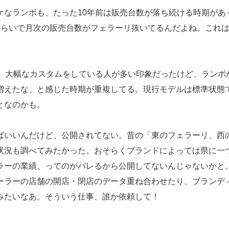
ケなランボも、たった10年前は販売台数が落ち続ける時期があ
ぐらいで月次の販売台数がフェラーリ抜いてるんだよね。これ
は、大幅なカスタムをしている人が多い印象だったけど、ランボ
増えたな、と感じた時期が重複してる。現行モデルは標準状態
となのかも。
ばいいんだけど、公開されてない。昔の「東のフェラーリ、西
状況も調べてみたかった。おそらくブランドによっては県に一
ラーの業績、ってのがバレるから公開してないんじゃないかと
ーラーの店舗の開店・閉店のデータ重ね合わせたり、ブランデ
みたいなあ。そういう仕事、誰か依頼して！