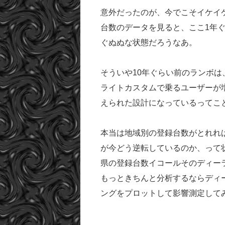
意外だったのが、今でこそイケイ
台数のデータを見ると、ここ1年
ぐぬぬな状態だろうなあ。
そういや10年ぐらい前のランボ
ライトカスタムで乗るユーザーが
えられた設計になっているってこ
本当は地域別の登録台数がとれれ
が今どう逆転しているのか、って
県の登録台数イコールそのディー
もっときちんと分析するならディ
ングをプロットして影響測定して