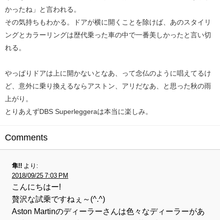
かったね」と言われる。
その気持ちもわかる。ドアが横に開くことを除けば、あのスタイリ
ングとカラーリングは歴代乗った車の中で一番美しかったと言い切
れる。
やっぱりドアは上に開かないとなあ、って念仏のように唱えてるけ
ど、意外に乗り換えるならアストン、アリだなあ、と思った秋の雨
上がり。
とりあえずDBS Superleggeraは本当に楽しみ。
Comments
隼!!
より:
2018/09/25 7:03 PM
こんにちはー!
贅沢な試乗ですねぇ～(^.^)
Aston Martinのディーラーさんは色々なディーラーがあ