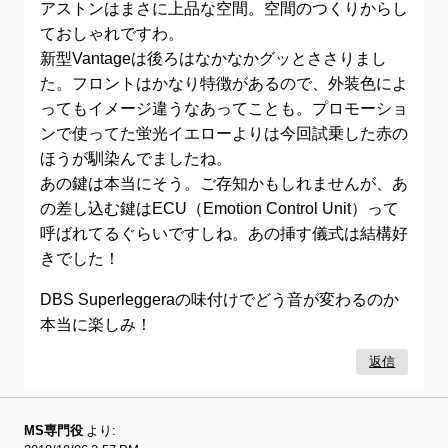
アストンはまさに上品な空間。空間のつくりからし
ておしゃれですわ。
新型Vantageは後ろはなかなかグッとささりまし
た。フロントはかなり特徴があるので、外装色によ
ってもイメージ違うなあってことも。プロモーショ
ンで使ってた蛍光イエローよりは今回試乗した赤の
ほうが馴染んでましたね。
あの鍵は本当にそう。ご存知かもしれませんが、あ
の差し込む鍵はECU（Emotion Control Unit）って
呼ばれてるぐらいですしね。あの挿す儀式は結構好
きでした！
DBS Superleggeraの味付けでどう音が変わるのか
本当に楽しみ！
返信
MS専門役
より: