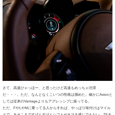
さて、高速ひゃっほー、と思ったけど高速もめっちゃ渋滞
だ・・・。ただ、なんとなくこいつの性格は掴めた。確かにAstonと
しては従来のVantageよりもアグレッシブに振ってる。
ただ、FやLやMに乗ってる人からすれば、やっぱり味付けはマイル
ドで、あそこまですぱんすぱんシフトがキマる感じでもない。ZF８