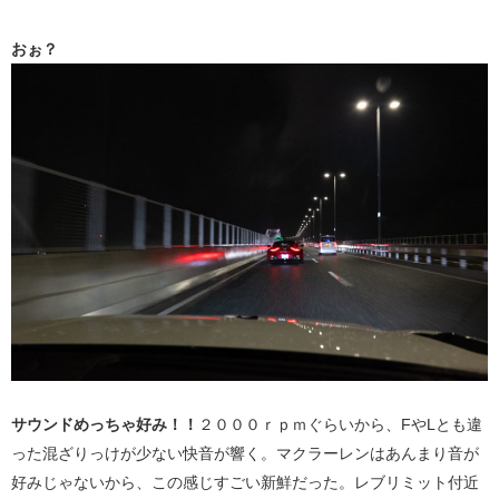
おぉ？
サウンドめっちゃ好み！！
２０００ｒｐｍぐらいから、FやLとも違
った混ざりっけが少ない快音が響く。マクラーレンはあんまり音が
好みじゃないから、この感じすごい新鮮だった。レブリミット付近