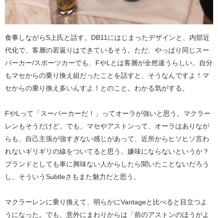
食事しながらS上氏と話す。DB11にはじまったデザインと、内部近
代化で、客層の若返りはできているそう。ただ、やっぱり同じスー
パーカー/スポーツカーでも、FやLとは客層が全然違うらしい。自分
もマセからの乗り換え組だったことを話すと、そうなんですよ！マ
セからの乗り換え多いんすよ！とのこと。わかる気がする。
FやLって「スーパーカーだ！」ってオーラが強いと思う。マクラー
レンもそうだけど。でも、マセやアストンって、オーラはありなが
らも、自己主張が強すぎない感じがあって、近所からヒソヒソ言わ
れないギリギリの線をついてると思う。嫌味にならないというか？
ブランドとしても車に興味ない人からしたら聞いたことないだろう
し、そういうSubtleさもまた魅力だと思う。
マクラーレンに乗り換えて、明らかにVantageと比べると目立つよ
うになった。でも、意外にまわりからは「前のアストンのほうがよ