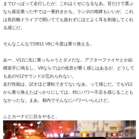
までひっぱって走行したが、これはくせになるなあ。音だけで選ぶ
なら最近乗った中では一番好きかも。ランボの咆哮もいいが、これ
は長距離ドライブで聞いてても疲れずにほどよく耳を刺激してくれ
る感じだ。
そんなこんなでDB11 V8に今度は乗り換える。
あー、V12に先に乗っちゃうとダメだな。アフターファイヤとか結
構派手に鳴るし、V8ならではの低音が響く感じはあるが、どうして
もあのV12サウンドが忘れられない。
走行性能は、試すほど運転できてないなあ、って感じだ。でもV12
から乗り換えたばっかりにしては、特にパワー不足を感じることも
なかったな。まあ、都内でそんなにパワーいらんけど。
ふとカーナビに目をやると、