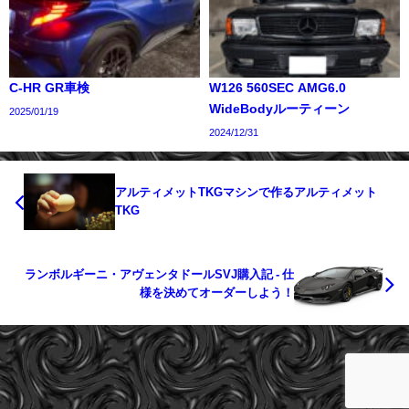
C-HR GR車検
W126 560SEC AMG6.0
WideBodyルーティーン
2025/01/19
2024/12/31
アルティメットTKGマシンで作るアルティメット
TKG
ランボルギーニ・アヴェンタドールSVJ購入記 - 仕
様を決めてオーダーしよう！