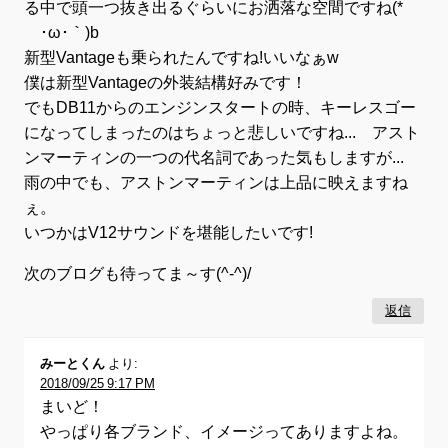
る中で頭一つ抜き出るぐらいにお洒落な空間ですね(*
´･ω･｀)b
新型Vantageも乗られたんですね!いいなぁw
僕は新型Vantageの外装結構好みです！
でもDB11からのエンジンスタートの時、キーレスゴー
になってしまったのはちょっと悲しいですね... アスト
ンマーティンの一つの代名詞であった気もしますが...
雨の中でも、アストンマーティンは上品に映えますね
ぇ。
いつかはV12サウンドを堪能したいです!
次のブログも待ってま～す(^-^)/
返信
みーとくん
より:
2018/09/25 9:17 PM
まいど！
やっぱり各ブランド、イメージってありますよね。