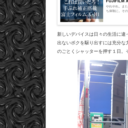
FUJIFIL
やれやれ。またF
ち体制に。その
新しいデバイスは日々の生活に違
出ないボクを駆り出すには充分な
のごとくシャッターを押す１日。