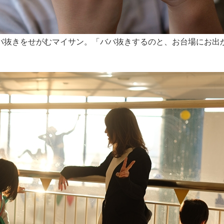
バ抜きをせがむマイサン。「ババ抜きするのと、お台場にお出