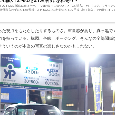
M X-H1購入！X-PRO2とX-T2の代りになるのか！？
UJIFILMの戦略に負けたぜ。 FUJIの良さに気づき、X-T1を購入。そしてスグ、フラッグシ
後間髪入れずにX-T2が登場。X-PRO2以上の性能にX-T1を手放し渋々購入。その後しばら
った視点をもたらしたりするものさ。重量感があり、真っ黒でメ
力を持っている。構図、色味、ポージング、そんなの全部関係
そういうのが本当の写真の楽しさなのかもしれない。