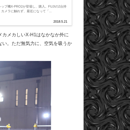
ップ機X-PRO2が登場し、購入。FUJIの2台持
くカメラに触れず、最近になって「...
2018.5.21
カメカしいX-H1はなかなか外に
ない。ただ無気力に、空気を吸うか