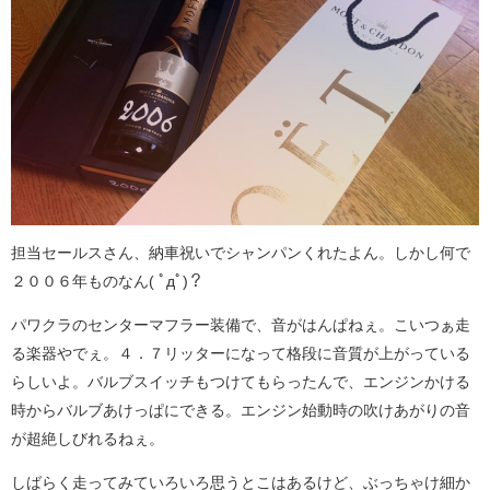
担当セールスさん、納車祝いでシャンパンくれたよん。しかし何で
２００６年ものなん( ﾟдﾟ)？
パワクラのセンターマフラー装備で、音がはんぱねぇ。こいつぁ走
る楽器やでぇ。４．７リッターになって格段に音質が上がっている
らしいよ。バルブスイッチもつけてもらったんで、エンジンかける
時からバルブあけっぱにできる。エンジン始動時の吹けあがりの音
が超絶しびれるねぇ。
しばらく走ってみていろいろ思うとこはあるけど、ぶっちゃけ細か