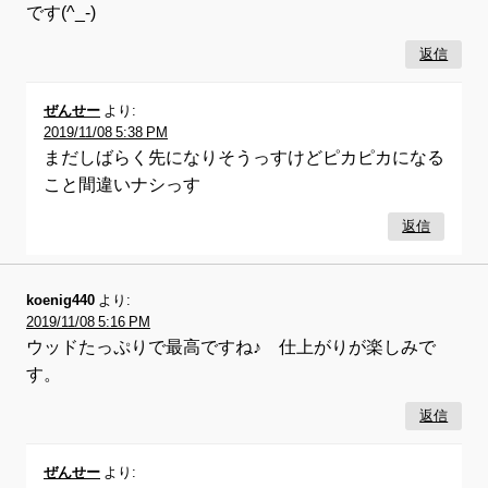
です(^_-)
返信
ぜんせー
より:
2019/11/08 5:38 PM
まだしばらく先になりそうっすけどピカピカになる
こと間違いナシっす
返信
koenig440
より:
2019/11/08 5:16 PM
ウッドたっぷりで最高ですね♪ 仕上がりが楽しみで
す。
返信
ぜんせー
より: