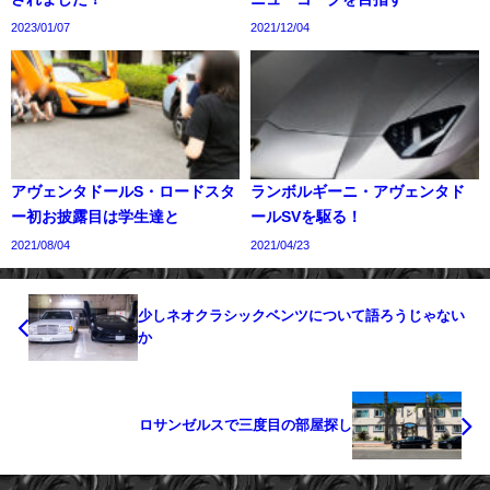
2023/01/07
2021/12/04
アヴェンタドールS・ロードスタ
ランボルギーニ・アヴェンタド
ー初お披露目は学生達と
ールSVを駆る！
2021/08/04
2021/04/23
少しネオクラシックベンツについて語ろうじゃない
か
ロサンゼルスで三度目の部屋探し