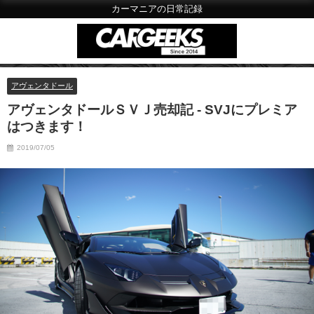
カーマニアの日常記録
アヴェンタドール
アヴェンタドールＳＶＪ売却記 - SVJにプレミア
はつきます！
2019/07/05