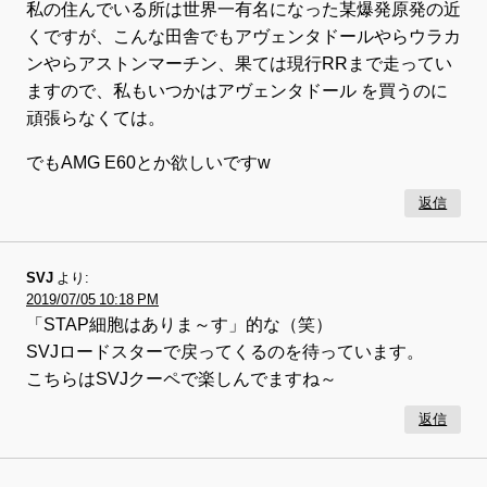
私の住んでいる所は世界一有名になった某爆発原発の近
くですが、こんな田舎でもアヴェンタドールやらウラカ
ンやらアストンマーチン、果ては現行RRまで走ってい
ますので、私もいつかはアヴェンタドール を買うのに
頑張らなくては。
でもAMG E60とか欲しいですw
返信
SVJ
より:
2019/07/05 10:18 PM
「STAP細胞はありま～す」的な（笑）
SVJロードスターで戻ってくるのを待っています。
こちらはSVJクーペで楽しんでますね～
返信