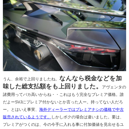
なんなら税金などを加
うん、余裕で上回りましたね。
味した総支払額をも上回りました。
アヴェンタの
諸費用ってバカ高いからね・・これはもう完全なプレミア価格。誰
だよーSVJにプレミア付かないとか言った人ー。持ってない人だろ
ー。とはいえ事実、
海外ディーラーではプレミアナシの価格で中古
販売されているようです。
しかしボクの場合は違いました。要は、
プレミアがつくのは、今の今手に入れる事に付加価値を見出せるユ