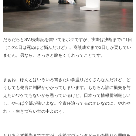
だらだらとSVJ売却記を書いてるボクですが、実際は決断までに1日
（この1日は死ぬほど悩んだけど）。商談成立まで3日しか要してい
ません。男なら、さっさと腹をくくれってことです。
まぁね、ほんとはいろいろ書きたい事盛りだくさんなんだけど、ど
うしても発言に制限がかかってしまいます。もちろん誰に損失を与
えたいワケでもないから黙っているけど、日本って情報規制厳しい
し、やっぱ全部が狭いよな。全責任追ってるのオレなのに。やれや
れ・・生きづらい世の中よのぅ。
とりあえず報告までですが、今後アヴェンタドールを降りた理由を