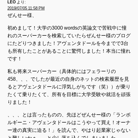
LEO
より:
2019/07/05 11:58 PM
ぜんせー様、
初めまして！大学の3000 wordsの英論文で苦戦中に憧
れのスーパーカーを検索していたらぜんせー様のブログ
にたどりつきました！アヴェンタドールを今までで3台
も所有したことがあることに驚愕しました！本当に憧れ
です！
私も将来スーパーカー（具体的にはフェラーリの
458、、、でしたが最近の自身のネットの検索履歴を見
るとアヴェンタドールに浮気しがちです（笑））が乗り
たくて乗りたくて、所有を目標に大学受験や就活を頑張
りました！
、、、とは言ったものの、先ほどぜんせー様の「ランボ
ルギーニ・アヴェンタドールはこうやって買え！オーナ
ー達の真実に迫る！」を読んで、やはり起業家じゃない
と難しいかぁ、、と少し落ち込んでしまいました、、