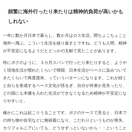
頻繁に海外行ったり来たりは精神的負荷が高いかも
しれない
一年に数か月日本で暮らし、数か月はロス生活。間ちょこちょこと
海外へ飛ぶ。こういう生活を繰り返すとですね、どうも人間、精神
が不安定になるようだとどっかの文献で見たことがあります。
特にボクのように、３カ月スパンで行ったり来たりすると、ようや
く現地生活が慣れたくらいで帰国、日本生活がベースに染みついて
きたくらいで再度渡米。っていうパターンになります。これが続く
と自らを形成するベース文化が揺るぎ、自分が何者か見失ったり、
どの国にも本腰を入れた生活ができなくなるため精神が不安定にな
りやすいと。
確かにこれは起こりうることです。ボクのケースで見ると、日本で
の持ち物や自宅などに無頓着になり、こだわりというものが喪失。
カリフォルニアにいても、どうせずっといないから・・ということ