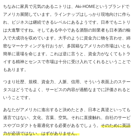
ちなみに家具で元気のあるニトリは、Aki-HOMEというブランドで
アメリカ展開しています。ラインナップはしっかり現地向けに作ら
れ、ビジネスは継続できるレベルにあるようです。日本でもニトリ
は大進撃ですね。そしてある中小である酒類の卸業者も日本酒の輸
入で大成功を収めています。大手のように資金力に物を言わせ、綿
密なマーケティングを行おうが、多国籍なアメリカの市場はいとも
簡単に退場を命じます。これは逆に言うと、資金力がなくてもトラ
イする精神とセンスで市場は十分に受け入れてくれるということで
もあります。
つまり社歴、規模、資金力、人脈、信用、そういう表面上のステー
タスはどうでもよく、サービスの内容が過酷なまでに評価されると
いうことです。
あなたがアメリカに進出すると決めたとき、日本と真逆といっても
過言ではない、文化、言葉、空気。それに直接触れ、自社のサービ
スやプロダクトを最適化する必要があるでしょう。
そのために英語
力が必須ではない、はずがありません。