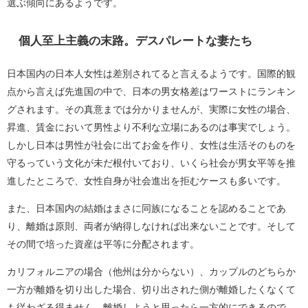
選ぶ傾向にあるようです。
個人至上主義の末路。デスパレートな妻たち
日本国内の日本人女性は差別されてると言えるようです。国際的観
点から言えば先進国の中で、日本の男女格差はワーストにランキン
グされます。その真意までは分かりませんが、実際に女性の場合、
昇進、賃金において男性より不利な立場にあるのは事実でしょう。
しかし日本は男性が社会に出てお金を作り、女性は生活そのものを
守るっていう文化が未だ根付いており、いくら社会が男女平等を推
進したところで、女性自身が社会進出を拒むケースも多いです。
また、日本国内の結婚はまさに同族になることを認めることであ
り、離婚は原則、両者が納得しなければ出来ないことです。そして
その間で培った資産は平等に分配されます。
カリフォルニアの場合（他州は分からない）、カップルのどちらか
一方が離婚を切り出した場合、切り出された側が離婚したくなくて
も従わざる得ません。離婚しようと思ったら一方的にできるので