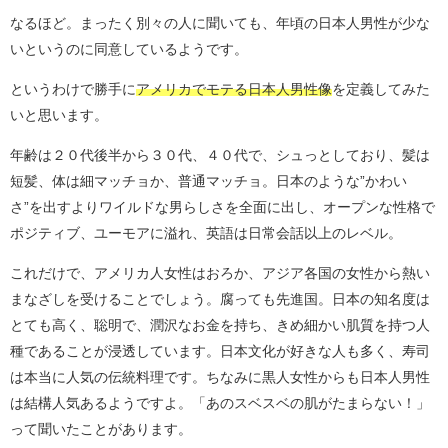
なるほど。まったく別々の人に聞いても、年頃の日本人男性が少な
いというのに同意しているようです。
というわけで勝手に
アメリカでモテる日本人男性像
を定義してみた
いと思います。
年齢は２０代後半から３０代、４０代で、シュっとしており、髪は
短髪、体は細マッチョか、普通マッチョ。日本のような”かわい
さ”を出すよりワイルドな男らしさを全面に出し、オープンな性格で
ポジティブ、ユーモアに溢れ、英語は日常会話以上のレベル。
これだけで、アメリカ人女性はおろか、アジア各国の女性から熱い
まなざしを受けることでしょう。腐っても先進国。日本の知名度は
とても高く、聡明で、潤沢なお金を持ち、きめ細かい肌質を持つ人
種であることが浸透しています。日本文化が好きな人も多く、寿司
は本当に人気の伝統料理です。ちなみに黒人女性からも日本人男性
は結構人気あるようですよ。「あのスベスベの肌がたまらない！」
って聞いたことがあります。