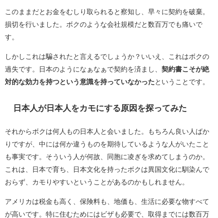
このままだとお金をむしり取られると察知し、早々に契約を破棄。
損切を行いました。ボクのような会社規模だと数百万でも痛いで
す。
しかしこれは騙されたと言えるでしょうか？いいえ、これはボクの
過失です。日本のようになぁなぁで契約を済まし、
契約書こそが絶
対的な効力を持つという意識を持っていなかった
ということです。
日本人が日本人をカモにする原因を探ってみた
それからボクは何人もの日本人と会いました。もちろん良い人ばか
りですが、中には何か違うものを期待しているような人がいたこと
も事実です。そういう人が何故、同胞に凌ぎを求めてしまうのか。
これは、日本で育ち、日本文化を持ったボクは異国文化に馴染んで
おらず、カモりやすいということがあるのかもしれません。
アメリカは税金も高く、保険料も、地価も、生活に必要な物すべて
が高いです。特に住むためにはビザも必要で、取得までには数百万