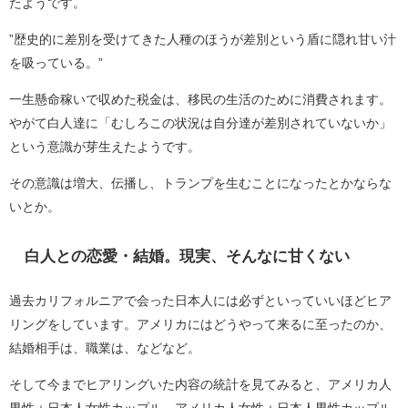
たようです。
”歴史的に差別を受けてきた人種のほうが差別という盾に隠れ甘い汁
を吸っている。”
一生懸命稼いで収めた税金は、移民の生活のために消費されます。
やがて白人達に「むしろこの状況は自分達が差別されていないか」
という意識が芽生えたようです。
その意識は増大、伝播し、トランプを生むことになったとかならな
いとか。
白人との恋愛・結婚。現実、そんなに甘くない
過去カリフォルニアで会った日本人には必ずといっていいほどヒア
リングをしています。アメリカにはどうやって来るに至ったのか、
結婚相手は、職業は、などなど。
そして今までヒアリングいた内容の統計を見てみると、アメリカ人
男性＋日本人女性カップル、アメリカ人女性＋日本人男性カップル