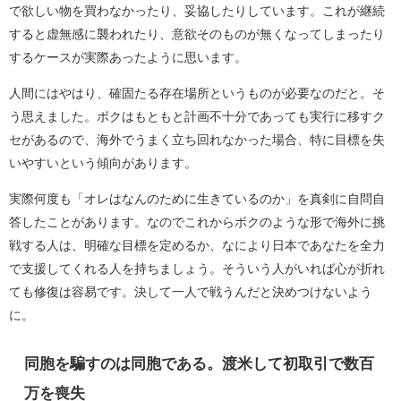
で欲しい物を買わなかったり、妥協したりしています。これが継続
すると虚無感に襲われたり、意欲そのものが無くなってしまったり
するケースが実際あったように思います。
人間にはやはり、確固たる存在場所というものが必要なのだと。そ
う思えました。ボクはもともと計画不十分であっても実行に移すク
セがあるので、海外でうまく立ち回れなかった場合、特に目標を失
いやすいという傾向があります。
実際何度も「オレはなんのために生きているのか」を真剣に自問自
答したことがあります。なのでこれからボクのような形で海外に挑
戦する人は、明確な目標を定めるか、なにより日本であなたを全力
で支援してくれる人を持ちましょう。そういう人がいれば心が折れ
ても修復は容易です。決して一人で戦うんだと決めつけないよう
に。
同胞を騙すのは同胞である。渡米して初取引で数百
万を喪失