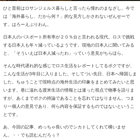
ひと昔前はロサンジェルス暮らしと言ったら憧れのまなざし。今で
は「海外暮らし、だから何？」的な見方しかされないぜんせーで
す。はろーえぶりわん。
日本人のパスポート所有率が２０％台と言われる現代。ロスで挑戦
する日本人も年々減っているようです。現地の日本人に聞いてみる
と、「そういえば日本人減ったわ」っていう意見がちらほら。
そんな時代遅れ的な感じでロス生活をレポートしてるボクですが、
こんな生活が3年目に入りました。そしてつい先日、日本へ帰国しま
した。ちゅうことで現時点の海外生活の印象をまとめてみたいと思
います。巷に溢れる渡米生活の情報とは違った視点で物事を語りま
すが、あくまでボクの持論であることを忘れてはなりません。つま
り一個人の意見であり、何ら内容を保証するものではないというこ
とです。
あ、今回の記事、めっちゃ長いのでシカトしてくれて構いませ
ん。・・でも読むんだろぅ？