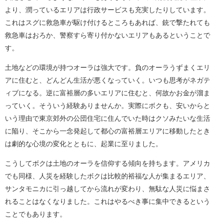
より、潤っているエリアは行政サービスも充実したりしています。
これはスグに救急車が駆け付けるところもあれば、銃で撃たれても
救急車はおろか、警察すら寄り付かないエリアもあるということで
す。
土地などの環境が持つオーラは強大です。負のオーラうずまくエリ
アに住むと、どんどん生活が悪くなっていく。いつも思考がネガテ
ィブになる。逆に富裕層の多いエリアに住むと、何故かお金が溜ま
っていく。そういう経験ありませんか。実際にボクも、安いからと
いう理由で東京郊外の公団住宅に住んでいた時はクソみたいな生活
に陥り、そこから一念発起して都心の富裕層エリアに移動したとき
は劇的な心境の変化とともに、起業に至りました。
こうしてボクは土地のオーラを信仰する傾向を持ちます。アメリカ
でも同様、人災を経験したボクは比較的裕福な人が集まるエリア、
サンタモニカに引っ越してから流れが変わり、無駄な人災に悩まさ
れることはなくなりました。これはやるべき事に集中できるという
ことでもあります。