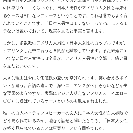
の比率は９：１くらいです。日本人男性がアメリカ人女性と結婚す
るケースは相当なレアケースということです。これは巷でもよく言
われていることです。「日本人男性はモテない」ってね。モテるモ
テないは置いておいて、現実を見ると事実と言えます。
しかし、多数派のアメリカ人男性＋日本人女性のカップルですが、
ヒアリングした中で言うと８割がた離婚しています。また結婚に至
ってない日本人女性ほぼ全員が、アメリカ人男性と交際し、痛い目
を見たといいます。
大きな理由はやはり価値観の違いが挙げられます。笑い合えるポイ
ントが違う。言語の違いで、深いニュアンスが伝わらないなどが主
な要因のようですが、実際にアジア人萌えなアメリカ人（イエロー
〇〇）に遊ばれているケースというのも散見されました。
唯一の白人ネイティブスピーカーの友人に日本人女性が白人界隈で
どう見られているのか、嘘なく話せと聞いたところ、「日本人女性
が軽く見られていることは事実だ」という回答でした。