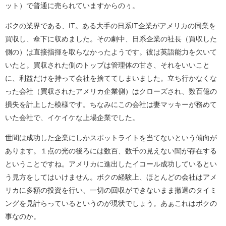
ット）で普通に売られていますからのぅ。
ボクの業界である、IT。ある大手の日系IT企業がアメリカの同業を
買収し、傘下に収めました。その劇中、日系企業の社長（買収した
側の）は直接指揮を取らなかったようです。彼は英語能力を欠いて
いたと。買収された側のトップは管理体の甘さ、それをいいこと
に、利益だけを持って会社を捨ててしまいました。立ち行かなくな
った会社（買収されたアメリカ企業側）はクローズされ、数百億の
損失を計上した模様です。ちなみにこの会社は妻マッキーが務めて
いた会社で、イケイケな上場企業でした。
世間は成功した企業にしかスポットライトを当てないという傾向が
あります。１点の光の後ろには数百、数千の見えない闇が存在する
ということですね。アメリカに進出したイコール成功しているとい
う見方をしてはいけません。ボクの経験上、ほとんどの会社はアメ
リカに多額の投資を行い、一切の回収ができないまま撤退のタイミ
ングを見計らっているというのが現状でしょう。あぁこれはボクの
事なのか。