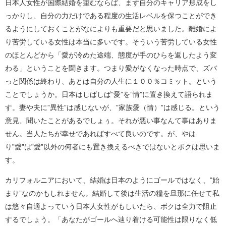
日本人女性が国際結婚を望むならば、まず自分のキャリア形成をし
っかりし、自分の力だけである程度の生活レベルを保つことができ
るようにしておくことがなによりも重要だと思いました。離婚によ
り苦労している女性は本当に多いです。そういう苦労している女性
のほとんどから「愛が冷めた途端、態度が手のひらを返したよう変
わる」ということを聞きます。つまり愛がなくなった時点で、ズバ
っと関係は終わり、あとは自分の人生に１００％コミット。という
ことでしょうか。日本はしばしば”愛”を”情”に置き換えて語られま
す。妻や夫に”異性”は感じないが、”家族愛（情）”は感じる。という
意見、聞いたことがあるでしょぅ。それが悪い事なんて事はありま
せん。当人たちが幸せであればすべて良いのです。が、やは
り”愛”は”愛”以外の何者にも置き換えるべきではないとボクは思いま
す。
カリフォルニアにおいて、結婚は日本のようにゴールではなく、”始
まり”なのかもしれません。結婚して後は生活の糧を旦那に任せて私
は悠々自適よっていう日本人女性がもしいたら、ボクは全力で阻止
するでしょう。「あなたがゴールへ辿り着ける可能性は限りなく低