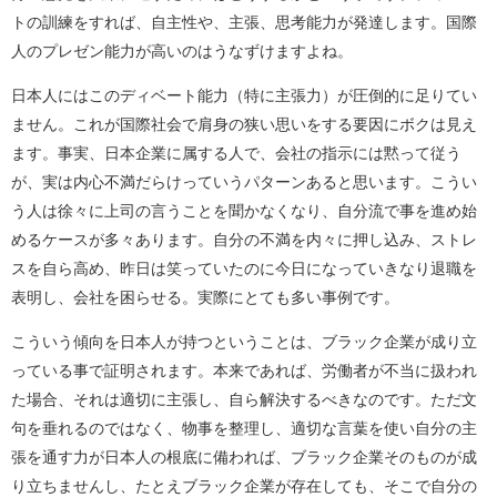
トの訓練をすれば、自主性や、主張、思考能力が発達します。国際
人のプレゼン能力が高いのはうなずけますよね。
日本人にはこのディベート能力（特に主張力）が圧倒的に足りてい
ません。これが国際社会で肩身の狭い思いをする要因にボクは見え
ます。事実、日本企業に属する人で、会社の指示には黙って従う
が、実は内心不満だらけっていうパターンあると思います。こうい
う人は徐々に上司の言うことを聞かなくなり、自分流で事を進め始
めるケースが多々あります。自分の不満を内々に押し込み、ストレ
スを自ら高め、昨日は笑っていたのに今日になっていきなり退職を
表明し、会社を困らせる。実際にとても多い事例です。
こういう傾向を日本人が持つということは、ブラック企業が成り立
っている事で証明されます。本来であれば、労働者が不当に扱われ
た場合、それは適切に主張し、自ら解決するべきなのです。ただ文
句を垂れるのではなく、物事を整理し、適切な言葉を使い自分の主
張を通す力が日本人の根底に備われば、ブラック企業そのものが成
り立ちませんし、たとえブラック企業が存在しても、そこで自分の