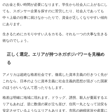
のお金と長い時間が必要になります。学生から社会人に上がるにし
ても、スポンサー企業を探すのに苦労したり、社会人であっても
中々上級の仕事に就けなかったりで、資金が乏しくなりやすい傾向
にあります。
生きるためにカモりやすい人をカモる。それも一つの大事な生きる
術なのでしょう。
正しく選定。エリアが持つネガポジパワーを見極め
る
アメリカは超絶な格差社会です。徹底した資本主義の行きつく先が
これなら、日本のように資本主義に社会主義的思想が混ざった国家
のほうがいいなんて思ったりもします。
格差は明確に地域に現れます。ドラッグ、誘拐、殺人が蔓延するエ
リアもあれば、逆に数億の家が立ち並び、住民一丸となって治安を
安定させているようなエリアもあります。市民の納税状況や産業に