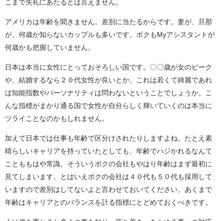
こまで失礼にあたるとは言えません。
アメリカは年齢を聞きません。差別に当たるからです。妻が、旦那
が、何歳か知らないカップルも多いです。ボクもMyアシスタントが
何歳かも把握していません。
日本は本当に女性にとっておそろしい国です。〇〇歳が女のピーク
や、結婚するなら２０代女性が良いとか。これは若くて綺麗であれ
ば知能指数やパーソナリティは問わないということでしょうか。こ
んな指標がまかり通る国で女性が自分らしく輝いていくのは本当に
ツライことなのかもしれません。
加えて日本では仕事も年齢で区分けされたりしますよね。たとえ素
晴らしいキャリアを持っていたとしても、年齢でハジかれるなんて
ことももはや常識。そういうボクの会社もやはり年齢はまず最初に
見てしまいます。とはいえボクの会社は４０代も５０代も採用して
いますので差別はしてないよと言わせておいてください。あくまで
年齢はキャリアとのバランスを計る指標にとどめておくべきです。