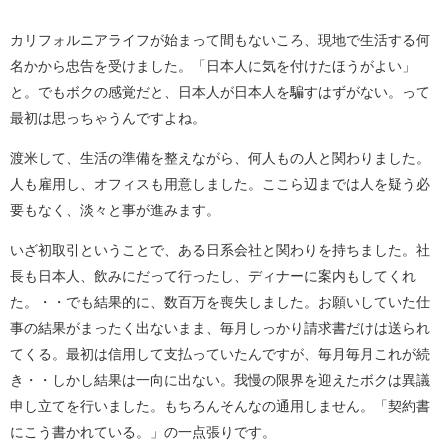
カリフォルニアライフが始まって間もないころ、現地で生活する何
名かから忠告を受けました。「日本人に気を付けたほうがよい」
と。でもボクの感覚だと、日本人が日本人を騙すはずがない。って
最初は思っちゃうんですよね。
渡米して、生活の準備を整えながら、何人もの人と関わりました。
人も雇用し、オフィスも用意しました。ここら辺までは人を疑う必
要もなく、淡々と事が進みます。
いざ初取引ということで、ある日系会社と関わりを持ちました。社
長も日本人、飲みにだって行ったし、ディナーに案内もしてくれ
た。・・でも結果的に、数百万を喪失しました。お願いしていた仕
事の結果がまったく出ないまま、毎月しっかり請求書だけは送られ
てくる。最初は信用して支払っていたんですが、毎月毎月これが続
き・・しかし結果は一向に出ない。我慢の限界を迎えたボクは異議
申し立てを行いました。もちろんそんなの通用しません。「契約書
にこう書かれている。」の一点張りです。