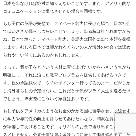
日本を出なければ絶対に知りえないことです。また、アメリカ的な
コミュニケーションに慣れさせたい場合も同様です。
もし子供の英語が完璧で、ディベート能力に長けた場合、日本社会
ではいささか暮らしづらいことでしょう。出る杭は打たれますから
ね。日本で培ったディベート能力、英語力は国外に出て本領を発揮
します。むしろ日本では叩かれるくらいの人が海外の社会では認め
られやすい傾向にあるのかもしれません。
よって、我が子をどういう人材に育て上げたいかを小さいうちから
明確にし、それに沿った教育プログラムを提供してあげるべきで
す。親の承認欲求で「ウチの子インター行ってるのよー」だがしか
し海外暮らしの予定はない。これだと子供がツライ人生を送るだけ
でしょう。※実際にこういう家庭は多いです。
もし子供をアメリカのようなお金のかかる国に留学させ、脱線せず
に学力や専門性の向上を計らせてあげたいなら、潤沢な資金を家族
が準備してあげることです。ギリギリのお金で送り出すことはオス
スメしません。必ず子供は遊ぶ金ほしさに潜りで働き始めます。そ