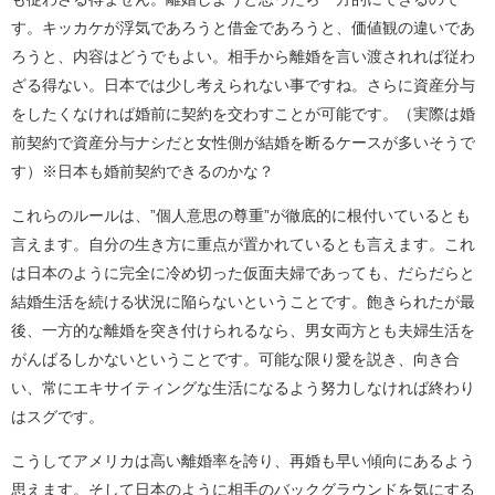
す。キッカケが浮気であろうと借金であろうと、価値観の違いであ
ろうと、内容はどうでもよい。相手から離婚を言い渡されれば従わ
ざる得ない。日本では少し考えられない事ですね。さらに資産分与
をしたくなければ婚前に契約を交わすことが可能です。（実際は婚
前契約で資産分与ナシだと女性側が結婚を断るケースが多いそうで
す）※日本も婚前契約できるのかな？
これらのルールは、”個人意思の尊重”が徹底的に根付いているとも
言えます。自分の生き方に重点が置かれているとも言えます。これ
は日本のように完全に冷め切った仮面夫婦であっても、だらだらと
結婚生活を続ける状況に陥らないということです。飽きられたが最
後、一方的な離婚を突き付けられるなら、男女両方とも夫婦生活を
がんばるしかないということです。可能な限り愛を説き、向き合
い、常にエキサイティングな生活になるよう努力しなければ終わり
はスグです。
こうしてアメリカは高い離婚率を誇り、再婚も早い傾向にあるよう
思えます。そして日本のように相手のバックグラウンドを気にする