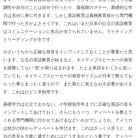
調性や自分のことは自分で行ったり、最低限のマナー、基礎的な学
力は充分に身に付きます。しかし英語教育は義務教育前から専門機
関で行った方がよさそうです。これはいまだ日本の公立の英語教育
はコミュニケーションに焦点が当てられていません。ライティング
とリーディングが主です。
小さいうちから正確な発音をインプットしておくことが重要だと思
います。公立の英語教育が始まると、ネイティブスピーカーの発音
を踏襲してない”音”が刷り込まれます。たとえ単語をたくさん知っ
ていても、ネイティブスピーカーの発音やリズムが日本で教えても
らった事とまったく違うので、また新たに覚えなおす必要がありま
す。これはひどく非効率です。
基礎学力は公立でまかない、小学校低学年までに正確な英語の音を
インプットしてあげておく。さらにもう一つ、ディベートを教えて
くれる専門機関に行かせてあげるなどいかがでしょうか。アメリカ
は幼少の頃からディベートを学びます。これはざっくり言うと、自
分の意見を大衆に通すためにはどうするかという事です。ディベー