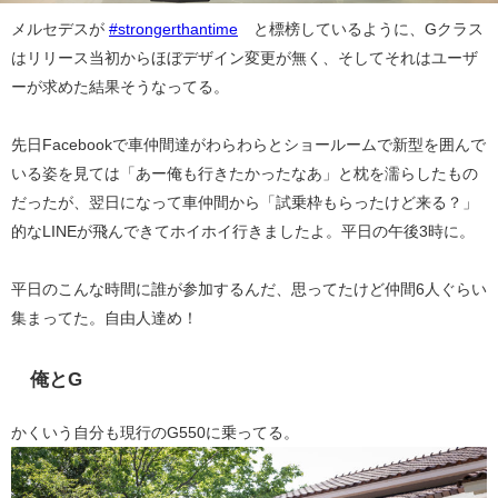
メルセデスが
#strongerthantime
と標榜しているように、Gクラス
はリリース当初からほぼデザイン変更が無く、そしてそれはユーザ
ーが求めた結果そうなってる。
先日Facebookで車仲間達がわらわらとショールームで新型を囲んで
いる姿を見ては「あー俺も行きたかったなあ」と枕を濡らしたもの
だったが、翌日になって車仲間から「試乗枠もらったけど来る？」
的なLINEが飛んできてホイホイ行きましたよ。平日の午後3時に。
平日のこんな時間に誰が参加するんだ、思ってたけど仲間6人ぐらい
集まってた。自由人達め！
俺とG
かくいう自分も現行のG550に乗ってる。