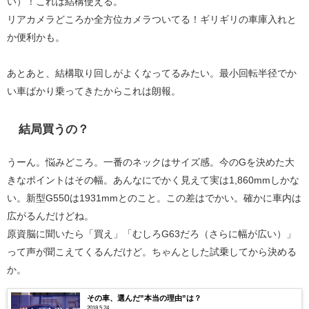
い）！これは結構使える。
リアカメラどころか全方位カメラついてる！ギリギリの車庫入れと
か便利かも。
あとあと、結構取り回しがよくなってるみたい。最小回転半径でか
い車ばかり乗ってきたからこれは朗報。
結局買うの？
うーん。悩みどころ。一番のネックはサイズ感。今のGを決めた大
きなポイントはその幅。あんなにでかく見えて実は1,860mmしかな
い。新型G550は1931mmとのこと。この差はでかい。確かに車内は
広がるんだけどね。
原資脳に聞いたら「買え」「むしろG63だろ（さらに幅が広い）」
って声が聞こえてくるんだけど。ちゃんとした試乗してから決める
か。
その車、選んだ”本当の理由”は？
2018.5.24