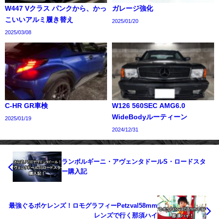
W447 Vクラス パンクから、かっ
ガレージ強化
こいいアルミ履き替え
2025/01/20
2025/03/08
C-HR GR車検
W126 560SEC AMG6.0
WideBodyルーティーン
2025/01/19
2024/12/31
ランボルギーニ・アヴェンタドールS・ロードスタ
ー購入記
最強ぐるボケレンズ！ロモグラフィーPetzval58mm
レンズで行く那須ハイ