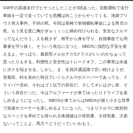
GW中の高速走行でヒヤっとしたことが3回あった。自動運転で走行
車線を一定で走っていても危機は向こうからやってくる。池袋プリ
ウス突入事件。子供の死。今回は長崎で単独横転事故による男児の
死。もう見る度に胸がぎゅぅぅっと締め付けられる。安全なクルマ
ってなんだろう。人を殺さず、相手から身を守り、自損事故でも同
乗者を守り抜く。そういう視点に立つと、NBOXに強烈な不安を覚
えるよ。やっぱり、最新型メルセデスSクラスがいいのかなぁって
思ったりもする。利便性と安全性はトレードオフ。この事実は永遠
にボクを悩ませる。しかし、ま、全員共通認識で言い続けようぜ。
首都高、峠を攻めた時点でいくらクルマがスーパーであっても、ド
ライバー含め、それはゴミ以下の存在だ。そしてオレは少し前、そ
ういう存在だった。今はアルファードが来てゆったりドライブを楽
しめるようになったし、NBOXが来てからはNBOXが描く小さな世界
で加速やコーナーを楽しめるようになった。つまりクルマに絶対的
なスペックを求めても得られる体感値は小排気量、大排気量、大差
ないってことよ。馬力？どうだっていいわもう。