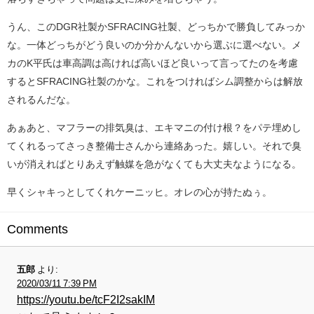
うん、このDGR社製かSFRACING社製、どっちかで勝負してみっか
な。一体どっちがどう良いのか分かんないから選ぶに選べない。メ
カのK平氏は車高調は高ければ高いほど良いって言ってたのを考慮
するとSFRACING社製のかな。これをつければシム調整からは解放
されるんだな。
あぁあと、マフラーの排気臭は、エキマニの付け根？をパテ埋めし
てくれるってさっき整備士さんから連絡あった。嬉しい。それで臭
いが消えればとりあえず触媒を急がなくても大丈夫なようになる。
早くシャキっとしてくれケーニッヒ。オレの心が持たぬぅ。
Comments
五郎
より:
2020/03/11 7:39 PM
https://youtu.be/tcF2I2sakIM