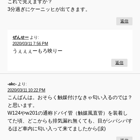
これで見えますか？
3分過ぎにケーニッヒが出てきます。
返信
ぜんせー
より:
2020/03/11 7:56 PM
うぇぇぇーもろ映りー
返信
-akc-
より:
2020/03/11 10:22 PM
こんばんは。おそらく触媒付けなきゃ匂い入るのでは？
と思います。
W124やw201の通称ドバイ管（触媒風直管）を装着し
てた頃、どこからも排気漏れ無くても、目がシパシパす
るほど車内に匂い入って来てましたから(涙)