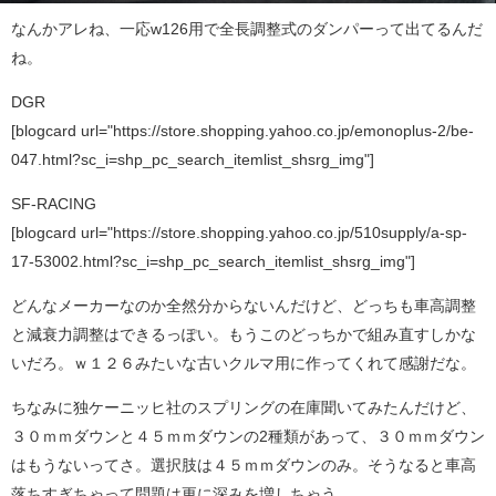
なんかアレね、一応w126用で全長調整式のダンパーって出てるんだ
ね。
DGR
[blogcard url="https://store.shopping.yahoo.co.jp/emonoplus-2/be-
047.html?sc_i=shp_pc_search_itemlist_shsrg_img"]
SF-RACING
[blogcard url="https://store.shopping.yahoo.co.jp/510supply/a-sp-
17-53002.html?sc_i=shp_pc_search_itemlist_shsrg_img"]
どんなメーカーなのか全然分からないんだけど、どっちも車高調整
と減衰力調整はできるっぽい。もうこのどっちかで組み直すしかな
いだろ。ｗ１２６みたいな古いクルマ用に作ってくれて感謝だな。
ちなみに独ケーニッヒ社のスプリングの在庫聞いてみたんだけど、
３０ｍｍダウンと４５ｍｍダウンの2種類があって、３０ｍｍダウン
はもうないってさ。選択肢は４５ｍｍダウンのみ。そうなると車高
落ちすぎちゃって問題は更に深みを増しちゃう。