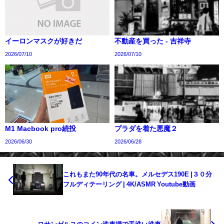
イーロンマスクが好きだ
不動産を買った - 吉祥寺
2026/07/10
2026/07/10
M1 Macbook pro続投
プラダを着た悪魔２
2026/06/30
2026/06/28
これもまた90年代の名車。メルセデス190E |３０分
フルディテーリング | 4K/ASMR Youtube動画