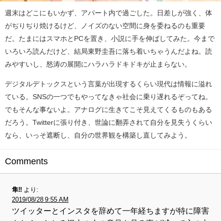
週末はどこにもいかず、アパート内で過ごした。日差しが強く、体
がぢりぢり焼けるけど、ノイズのない空間に身を委ねるのも重要
だ。たまにはスマホとPCを置き、小説に手を伸ばしてみた。今まで
いろいろ読んだけど、結局東野圭吾に落ち着いちゃうんだよね。読
みやすいし、怒涛の展開にハラハラドキドキが止まらない。
デジタルデトックスという言葉が出現するくらい現代は情報に溢れ
ている。SNSの一つでもやってなきゃ社会に乗り遅れるぞってね。
でもそんな事ないよ。アナログに生きてこそ見えてくるものもある
だろう。Twitterに張り付き、世論に翻弄されて自分を見失うくらい
なら、いっそ遮断し、自分の世界観を構築し直してみよう。
Comments
隼‼︎
より:
2019/08/28 9:55 AM
ツイッターとインスタを辞めて一年経ちますが特に障害