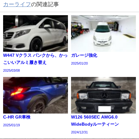
カーライフ
の関連記事
W447 Vクラス パンクから、かっ
ガレージ強化
こいいアルミ履き替え
2025/01/20
2025/03/08
C-HR GR車検
W126 560SEC AMG6.0
WideBodyルーティーン
2025/01/19
2024/12/31