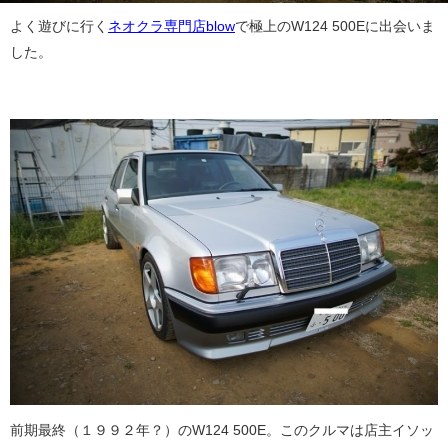
よく遊びに行く
ネオクラ専門店blow
で極上のW124 500Eに出会いま
した。
前期最終（１９９２年？）のW124 500E。このクルマは店主イソッ