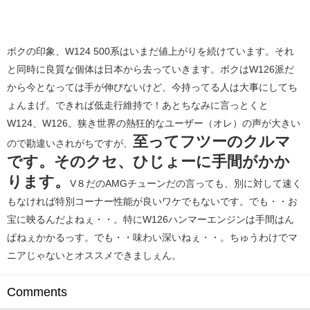
ボクの印象、W124 500系はいまだ値上がりを続けています。それ
と同時に良質な個体は日本から去っていきます。ボクはW126派だ
から今となっては手が伸びないけど、今持ってる人は大事にしてち
ょんまげ。できれば低走行維持で！あとちなみに言っとくと
W124、W126。狭き世界の熱狂的なユーザー（オレ）の声が大きい
至ってフツーのクルマ
ので勘違いされがちですが、
です。そのクセ、ひじょーに手間がかか
ります。
V８だのAMGチューンだの言っても、別に対して速く
もなければ特別コーナー性能が良いワケでもないです。でも・・お
宝に映るんだよねぇ・・。特にW126ハンマーエンジンは手間はん
ぱねぇかかるっす。でも・・味わい深いねぇ・・。ちゅうわけでマ
ニアじゃないとオススメできましぇん。
Comments