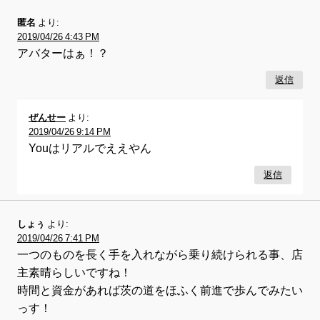
匿名
より:
2019/04/26 4:43 PM
アバターはぁ！？
返信
ぜんせー
より:
2019/04/26 9:14 PM
Youはリアルでええやん
返信
しょぅ
より:
2019/04/26 7:41 PM
一つのものを長く手を入れながら乗り続けられる事、店
主素晴らしいですね！
時間と資金があれば茨の道をほふく前進で歩んでみたい
っす！