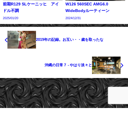
前期R129 SLケーニッヒ アイ
W126 560SEC AMG6.0
ドル不調
WideBodyルーティーン
2025/01/20
2024/12/31
2019年の記録。お互い・・歳を取ったな
沖縄の日常７ - やはり淡々と
cargeeks All Rights Reserved.