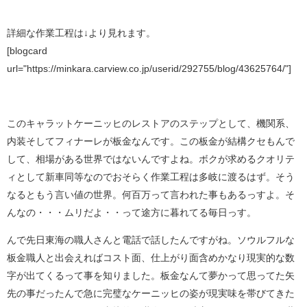
詳細な作業工程は↓より見れます。
[blogcard
url="https://minkara.carview.co.jp/userid/292755/blog/43625764/"]
このキャラットケーニッヒのレストアのステップとして、機関系、
内装そしてフィナーレが板金なんです。この板金が結構クセもんで
して、相場がある世界ではないんですよね。ボクが求めるクオリテ
ィとして新車同等なのでおそらく作業工程は多岐に渡るはず。そう
なるともう言い値の世界。何百万って言われた事もあるっすよ。そ
んなの・・・ムリだよ・・って途方に暮れてる毎日っす。
んで先日東海の職人さんと電話で話したんですがね。ソウルフルな
板金職人と出会えればコスト面、仕上がり面含めかなり現実的な数
字が出てくるって事を知りました。板金なんて夢かって思ってた矢
先の事だったんで急に完璧なケーニッヒの姿が現実味を帯びてきた