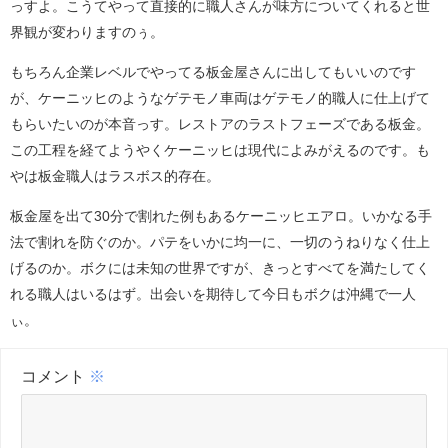
っすよ。こうてやって直接的に職人さんが味方についてくれると世
界観が変わりますのぅ。
もちろん企業レベルでやってる板金屋さんに出してもいいのです
が、ケーニッヒのようなゲテモノ車両はゲテモノ的職人に仕上げて
もらいたいのが本音っす。レストアのラストフェーズである板金。
この工程を経てようやくケーニッヒは現代によみがえるのです。も
やは板金職人はラスボス的存在。
板金屋を出て30分で割れた例もあるケーニッヒエアロ。いかなる手
法で割れを防ぐのか。パテをいかに均一に、一切のうねりなく仕上
げるのか。ボクには未知の世界ですが、きっとすべてを満たしてく
れる職人はいるはず。出会いを期待して今日もボクは沖縄で一人
ぃ。
コメント
※