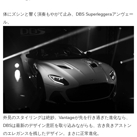
体にズシンと響く演奏もやがて止み、DBS Superleggeraアンヴェー
ル。
外見のスタイリングは絶妙。Vantageが先を行き過ぎた進化なら、
DBSは最新のデザイン意匠を取り込みながらも、古き良きアストン
のエレガンスを残したデザイン。まさに正常進化。