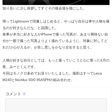
知り合いに少し挨拶してすぐその後会場を後にした。
帰ってLightroomで現像しはじめると、やっぱり自分は車や人物を撮
るのが好きなんだな、と認識した。
食事が本当に好きな人がiPhoneで撮った写真が、あまり興味ない自
分が一眼で撮った写真よりよく撮れているように、対象に対してど
れだけ心が入るか、が良し悪しをかなり左右すると思う。
人物が好きな自分としては、もっと撮っていこうと心に誓った6月の
夜、みーとくんです。
今回はモノクロ多めでお送りいたしました。撮影はすべてLeica
M240とNoctilux 50/0.95ASPHの組み合わせ。
コメント
※