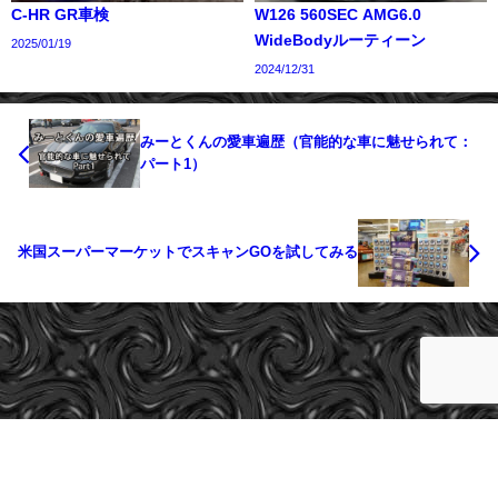
C-HR GR車検
W126 560SEC AMG6.0
WideBodyルーティーン
2025/01/19
2024/12/31
みーとくんの愛車遍歴（官能的な車に魅せられて：
パート1）
米国スーパーマーケットでスキャンGOを試してみる
cargeeks All Rights Reserved.