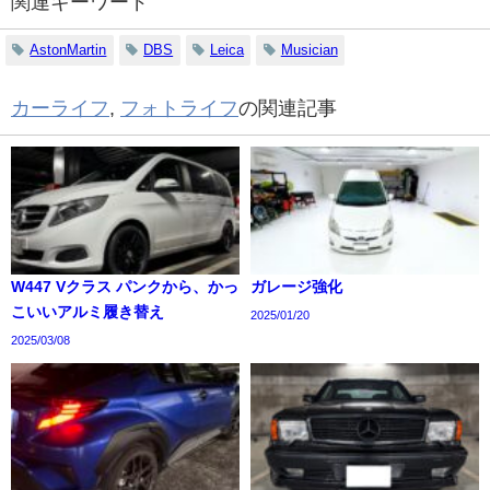
関連キーワード
AstonMartin
DBS
Leica
Musician
カーライフ
,
フォトライフ
の関連記事
W447 Vクラス パンクから、かっ
ガレージ強化
こいいアルミ履き替え
2025/01/20
2025/03/08