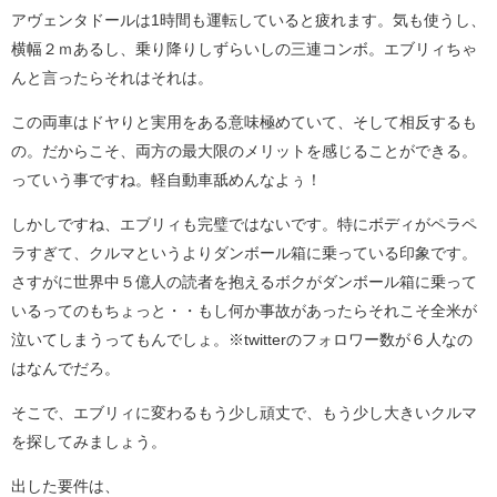
アヴェンタドールは1時間も運転していると疲れます。気も使うし、
横幅２ｍあるし、乗り降りしずらいしの三連コンボ。エブリィちゃ
んと言ったらそれはそれは。
この両車はドヤりと実用をある意味極めていて、そして相反するも
の。だからこそ、両方の最大限のメリットを感じることができる。
っていう事ですね。軽自動車舐めんなよぅ！
しかしですね、エブリィも完璧ではないです。特にボディがペラペ
ラすぎて、クルマというよりダンボール箱に乗っている印象です。
さすがに世界中５億人の読者を抱えるボクがダンボール箱に乗って
いるってのもちょっと・・もし何か事故があったらそれこそ全米が
泣いてしまうってもんでしょ。※twitterのフォロワー数が６人なの
はなんでだろ。
そこで、エブリィに変わるもう少し頑丈で、もう少し大きいクルマ
を探してみましょう。
出した要件は、