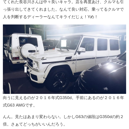
てくれた長谷川さんは中々良いキャラ。店を再度あけ、クルマも引
っ張り出してきてくれました。なんて良い対応。乗ってるクルマで
人を判断するディーラーなんてキライだじぇ！Yめ！
向うに見えるのが２０１６年式G350d。手前にあるのが２０１６年
式G63 AMGです。
んん。見たはあまり変わらない。しかしG63の値段はG350dの約２
倍。さぁてどっちがいいんだろう。