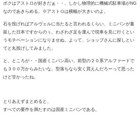
ボクはアストロが好きだぁ・・。しかし物理的に機械式駐車場がNG
なのであきらめる。※アストロは横幅が大きいのよ。
石を投げればアルヴェルに当たると言われるくらい、ミニバンが蔓
延した日本ですからのぅ。わざわざ足を運んで現車を見に行くとい
うモチベーションになりませぬ。よって、ショップさんに探しとい
てと丸投げしてみました。
と、ところが・・国産ミニバン高い。前型の２０系アルファードで
も３００万からみたいな。型落ちなら安く買えんだろーって思った
けど甘かったね。
とりあえずまとめると、
すべての要件を満たすのは国産ミニバンである。