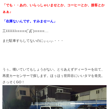
「でも・・あの、いらっしゃいませとか、コーヒーとか、接客とか
ぁぁ」
「在庫ないんです。すみませーん」
工ｴｴｴｴｴｴｪｪｪｪｪｪ(ﾟДﾟ)ｪｪｪｪｪｪ....
まだ駐車すらしてないのにぃぃぃ・・・
うぅ。嘆いていてもしょうがない。とりあえずディーラーを出て、
再度カーセンサーで探します。ほぅほぅ世田谷にいいタマを発見。
さっそくGO！