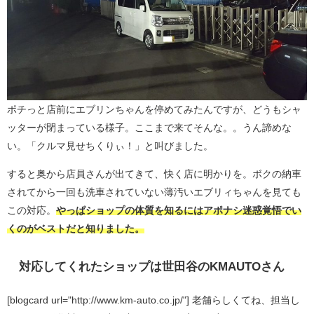
ポチっと店前にエブリンちゃんを停めてみたんですが、どうもシャ
ッターが閉まっている様子。ここまで来てそんな。。うん諦めな
い。「クルマ見せちくりぃ！」と叫びました。
すると奥から店員さんが出てきて、快く店に明かりを。ボクの納車
されてから一回も洗車されていない薄汚いエブリィちゃんを見ても
この対応。
やっぱショップの体質を知るにはアポナシ迷惑覚悟でい
くのがベストだと知りました。
対応してくれたショップは世田谷のKMAUTOさん
[blogcard url="http://www.km-auto.co.jp/"] 老舗らしくてね、担当し