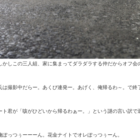
しかしこの三人組、家に集まってダラダラする仲だからオフ会
氏は撮影中だらー。あくび連発ー。あげく、俺帰るわ～。で終
ート君が「咳がひどいから帰るわぁー。」という謎の言い訳で
俺ぽっつぅーーーん。花金ナイトでオレぽっつぅーん。