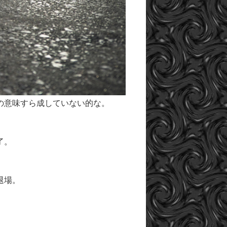
の意味すら成していない的な。
了。
退場。