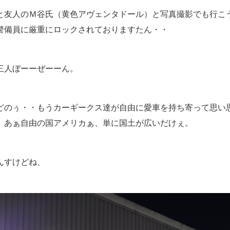
と友人のＭ谷氏（黄色アヴェンタドール）と写真撮影でも行こ
警備員に厳重にロックされておりますたん・・
三人ぼーーぜーーん。
どのぅ・・もうカーギークス達が自由に愛車を持ち寄って思い
。あぁ自由の国アメリカぁ、単に国土が広いだけぇ。
んすけどね、