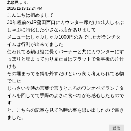
老頭児
より:
2020/11/19 12:24 PM
こんにちは初めまして
30年程前のJR蒲田西口にカウンター席だけの1人しゃぶ
しゃぶに特化した小さなお店がありまして
メニューはしゃぶしゃぶ1000円のみでしたがランチタ
イムは行列が出来てました
使われてる鍋は縦に長くバーナーと共にカウンターにす
っぽりと埋まっており見た目はフラットで食事後の片付
けも
その埋まってる鍋を外すだけという良く考えられてる物
でした
じっさい今時の言葉で言うところのワンオペでランチタ
イムを回してて手際のよさに食べながら感心したもので
す
と、こちらの記事を見て当時の事を思い出したので書き
ました。
返信