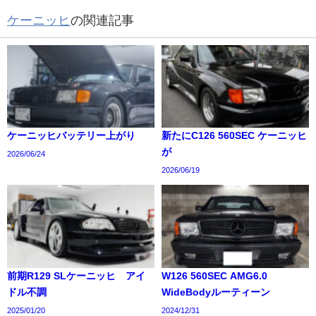
ケーニッヒ
の関連記事
ケーニッヒバッテリー上がり
新たにC126 560SEC ケーニッヒ
が
2026/06/24
2026/06/19
前期R129 SLケーニッヒ アイ
W126 560SEC AMG6.0
ドル不調
WideBodyルーティーン
2025/01/20
2024/12/31