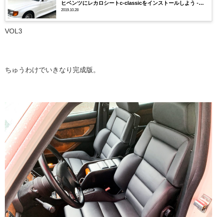
ヒベンツにレカロシートc-classicをインストールしよう -
VOL3
2019.10.28
VOL3
ちゅうわけでいきなり完成版。