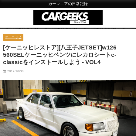
カーマニアの日常記録
ケーニッヒ
[ケーニッヒレストア][八王子JETSET]w126
560SELケーニッヒベンツにレカロシートc-
classicをインストールしよう - VOL4
2019/10/30