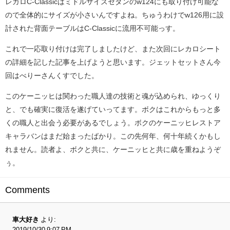
レカロC-Classicはミドルサイズセダンのw124にも取り付け可能な
ので全体的にサイズが小さいんですよね。ちゅうわけでw126用に設
計された背面テーブルはC-Classicに流用不可能っす。
これで一応取り付けは完了しましたけど、また次回にレカロシート
の詳細を記した記事を上げようと思います。ジェットセットさん今
回はべりーさんくすでした。
このケーニッヒは関わった職人達の技術と魂が込められ、ゆっくり
と、でも確実に復活を遂げていってます。ボクはこれからもっと多
くの職人と出会う必要があるでしょう。ボクのケーニッヒレストア
キャラバンはまだ始まったばかり。この先何年、何十年続くかもし
れません。読者よ、ボクと共に、ケーニッヒと共に歳を重ねようぞ
ぅ。
Comments
車大好き
より:
2019/10/30 9:07 PM