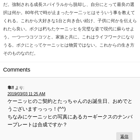
だ。強制される成長スパイラルから脱却し、自分にとって最良の選
択は何か。80年代で時が止まったケー二ッヒはそういう事を教えて
くれる。これから大好きな1台と向き合い続け、子供に何かを伝えら
れたら良い。ボクは朽ちたケーニッヒを完璧な姿で現代に蘇らせよ
う。一つ一つコツコツと。家族と共に。これはライフワークになり
うる。ボクにとってケーニッヒは物質ではない。これからの生き方
そのものなのだ。
Comments
隼‼︎
より:
2019/03/03 11:25 AM
ケーニッヒのご契約とたっちゃんのお誕生日、おめでと
うございますっっっ！(^^)
ちなみにケーニッヒの写真にあるカーギークスのナンバ
ープレートは合成ですか？
返信