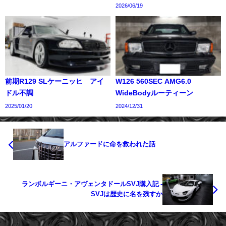
2026/06/19
前期R129 SLケーニッヒ アイ
W126 560SEC AMG6.0
ドル不調
WideBodyルーティーン
2025/01/20
2024/12/31
アルファードに命を救われた話
ランボルギーニ・アヴェンタドールSVJ購入記 -
SVJは歴史に名を残すか