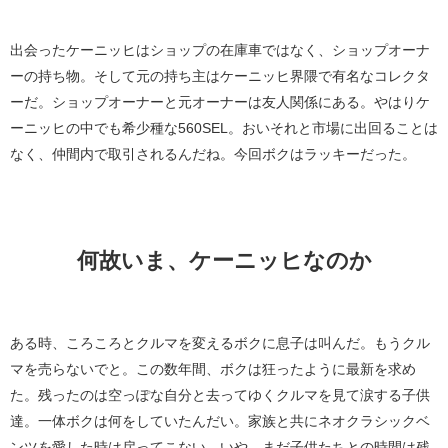
出会ったケーニッヒはショップの在庫車ではなく、ショップオーナ
ーの持ち物。そして元の持ち主はケーニッヒ界隈で有名なコレクタ
ーだ。ショップオーナーと元オーナーは友人関係にある。やはりケ
ーニッヒの中でも希少種な560SEL。おいそれと市場に出回ることは
なく、仲間内で取引されるんだね。今回ボクはラッキーだった。
何故いま、ケーニッヒなのか
ある時、ころころとクルマを変えるボクに息子は叫んだ。もうクル
マを売らないでと。この数年間、ボクは狂ったように最新を求め
た。残ったのは空っぽな自分と去ってゆくクルマを見て涙する子供
達。一体ボクは何をしていたんだい。家族と共にネオクラシックベ
ンツを愛した時は戻ってこない。いや、まだ子供たちとの時間は残