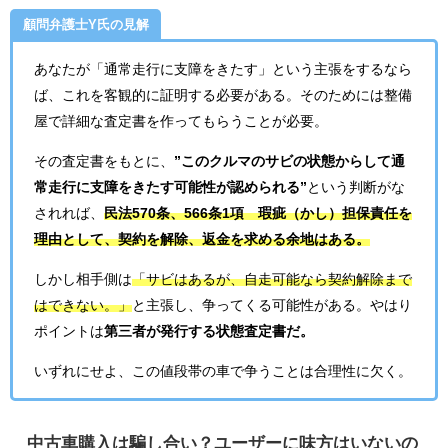
顧問弁護士Y氏の見解
あなたが「通常走行に支障をきたす」という主張をするなら
ば、これを客観的に証明する必要がある。そのためには整備
屋で詳細な査定書を作ってもらうことが必要。
その査定書をもとに、
”このクルマのサビの状態からして通
常走行に支障をきたす可能性が認められる”
という判断がな
されれば、
民法570条、566条1項 瑕疵（かし）担保責任を
理由として、契約を解除、返金を求める余地はある。
しかし相手側は
「サビはあるが、自走可能なら契約解除まで
はできない。」
と主張し、争ってくる可能性がある。やはり
ポイントは
第三者が発行する状態査定書だ。
いずれにせよ、この値段帯の車で争うことは合理性に欠く。
中古車購入は騙し合い？ユーザーに味方はいないの