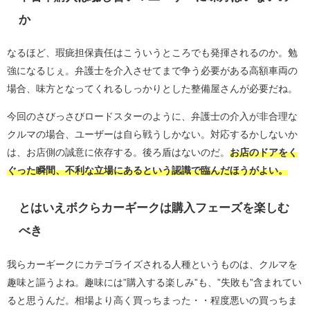
か
なるほど、瑕疵担保責任はこういうところでも発揮されるのか。勉
強になるじぇ。弁護士を介入させてまで争う必要がある高額車両の
場合、味方となってくれるしっかりとした整備屋さんが必要だね。
今回のさびっさびロードスターのように、弁護士の介入が非合理な
クルマの場合、ユーザーは自ら戦うしかない。対応するかしないか
は、お店側の誠意に依存する。後ろ盾はないのだ。
お店のドアをく
ぐった瞬間、不利な立場にあるという認識で臨んだほうがよい。
とはいえボクらカーギークは購入フェーズを楽しむ
べき
我らカーギークにカテゴライズされる人種というものは、クルマを
趣味と謳うよね。趣味には”購入する楽しみ”も、”失敗も”含まれてい
ると思うんだ。相場より高く買っちまった・・程度悪いの買っちま