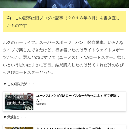
この記事は旧ブログの記事（２０１８年３月）を書き直し
たものです
ボクのカーライフ。スーパースポーツ、バン、軽自動車、いろんな
タイプで楽しんできたけど、行き着いたのはライトウェイトスポー
ツだった。選んだのはマツダ（ユーノス）・NAロードスター。欲し
いという思いはまさに盲目。結局購入したのは見てくれだけのさび
っさびロードスターだった。
▼この喜びが・・
ユーノス(マツダ)NAロードスターがかっこよすぎて即決し
た！
2018.5.23
▼悲劇に・・
えぇぇぇ！NAロードスターが納車４日で廃車・・だと？