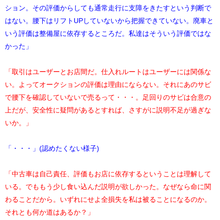
ション。その評価からしても通常走行に支障をきたすという判断で
はない。腰下はリフトUPしていないから把握できていない。廃車と
いう評価は整備屋に依存するところだ。私達はそういう評価ではな
かった」
「取引はユーザーとお店間だ。仕入れルートはユーザーには関係な
い。よってオークションの評価は理由にならない。それにあのサビ
で腰下を確認していないで売るって・・・。足回りのサビは合意の
上だが、安全性に疑問があるとすれば、さすがに説明不足が過ぎな
いか。」
「・・・」(認めたくない様子)
「中古車は自己責任、評価もお店に依存するということは理解して
いる。でももう少し食い込んだ説明が欲しかった。なぜなら命に関
わることだから。いずれにせよ全損失を私は被ることになるのか。
それとも何か道はあるか？」