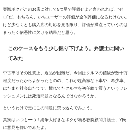
実際ボクがこのお店に対して5つ星で評価せよと言われれば、”ゼ
ロ”だ。もちろん、いちユーザーの評価が全体評価になるわけない。
けど少なくとも購入店の対応を見る限り、評価が満点っていうのは
まったく信憑性に欠ける結果だと思う。
このケースをもう少し掘り下げよう。弁護士に聞い
てみた
中古車はその性質上、返品が困難だ。今回はクルマの値段が数十万
程度だったからよかったものの、これが超高額な旧車や、希少車、
はたまた社会出たてで、憧れてたクルマを初任給で買うというフレ
ッシュメンには死活問題となるんではなかろうか。
というわけで更にこの問題に突っ込んでみよう。
真実はいつも一つ！紛争大好きなボクが頼る敏腕顧問弁護士、Y氏
に意見を仰いでみたよ。