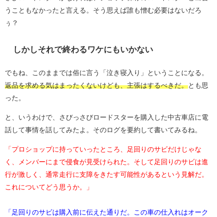
うこともなかったと言える。そう思えば誰も憎む必要はないだろ
ぅ？
しかしそれで終わるワケにもいかない
でもね、このままでは俗に言う「泣き寝入り」ということになる。
返品を求める気はまったくないけども、主張はするべきだ。
とも思
った。
と、いうわけで、さびっさびロードスターを購入した中古車店に電
話して事情を話してみたよ。そのログを要約して書いてみるね。
「プロショップに持っていったところ、足回りのサビだけじゃな
く、メンバーにまで侵食が見受けられた。そして足回りのサビは進
行が激しく、通常走行に支障をきたす可能性があるという見解だ。
これについてどう思うか。」
「足回りのサビは購入前に伝えた通りだ。この車の仕入れはオーク