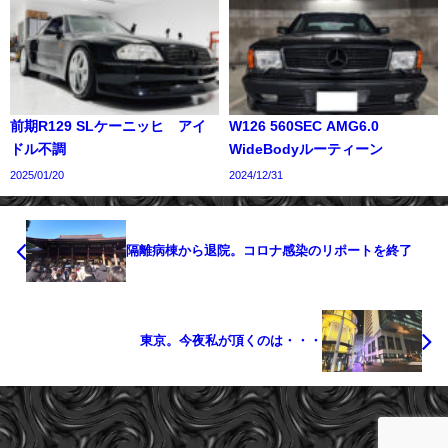
前期R129 SLケーニッヒ アイ
W126 560SEC AMG6.0
ドル不調
WideBodyルーティーン
2025/01/20
2024/12/31
隔離病棟から退院。コロナ感染のリポートを終了
東京。今夜私が頂くのは・・・