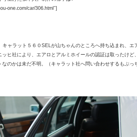
sou-one.com/car/306.html"]
、キャラット５６０SELが山ちゃんのところへ持ち込まれ、エ
ーニッヒ社により、エアロとアルミホイールの認証は取ったけど
ートなのかは未だ不明。（キャラット社へ問い合わせするもぶっ