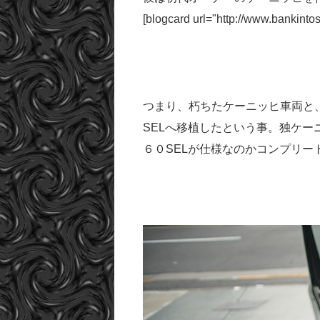
[blogcard url="http://www.bankinto
つまり、朽ちたケーニッヒ車両と
SELへ移植したという事。独ケ
６０SELが仕様なのかコンプリ