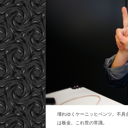
壊れゆくケーニッヒベンツ。不具
は板金。これ世の常識。