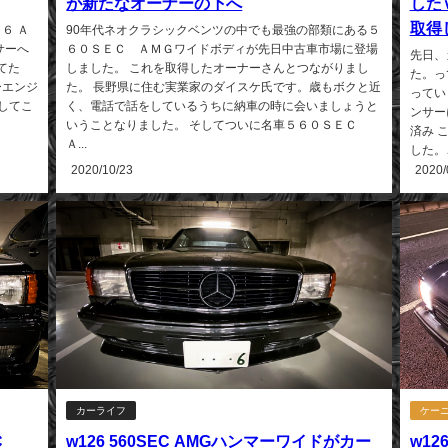
が新たなオーナーの下へ
した
取得
６ Ａ
90年代ネオクラシックベンツの中でも最強の部類にある５
サーへ
６０ＳＥＣ ＡＭＧワイドボディが先日中古車市場に登場
先日、
てた
しました。 これを取得したオーナーさんとつながりまし
た。っ
ーエンジ
た。 長野県に住む実業家のダイスケ氏です。歳もボクと近
ってい
そしてこ
く、電話で話をしているうちに納車の時に会いましょうと
ンサー
いうことなりました。 そしてついに名車５６０ＳＥＣ
済み 
Ａ...
した。
2020/10/23
2020/
カーライフ
ケー
C
w126 560SEC AMGハンマーワイドがカー
w1