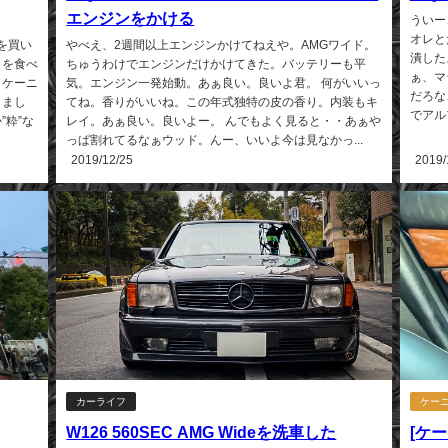
エンジンをかける
ういー
オレと
tを買い
やべえ、2週間以上エンジンかけてねえや。AMGワイド。
潰した
タを食べ
ちゅうわけでエンジンだけかけてきた。バッテリーも平
ぁ、マ
、ケーニ
気。エンジン一発始動。あぁ良い。良いよ君。 何がいいっ
だろな
しまし
てね。香りがいいね。この年式独特の皮の香り。内装もキ
でアル
”粋”な
レイ。あぁ良い。良いよー。 んでもよく見ると・・あぁや
っぱ割れてるなぁウッド。んー、いいよ今は見なかっ...
2019/12/25
2019/
カーライフ
ケー
W126 560SEC AMG Wideを洗車した
[ケー