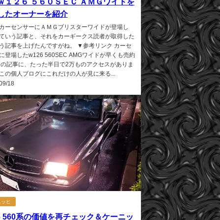
ｗ１２６ ５６０ＳＥＣ ＡＭＧワイドを
したオーナーを紹介
カーセンサーにＡＭＧブリスターワイドが登場し
ていう記事と、それをカーギークス読者が取得した
う記事を上げたんですがね。 ▼参考リンク カーセ
に登場したw126 560SEC AMGワイドが早くも売約
この記事に、たった半日で2万ものアクセスがありま
この個人ブログにこれだけの人が見に来る...
09/18
ニッヒ
26 560系の価値を再チェック＆ケーニッ