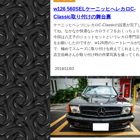
w126 560SELケーニッヒへレカロC-
Classic取り付けの舞台裏
ケーニッヒベンツにレカロC-Classicの設置が完了
てね。なかなか快適なレカロライフをおくっちょり
今回は八王子のジェットセットというレカロ専門店
をお願いしたのですが、w126用のシートレールが
で、極めてスムーズに取り付けを終えてくれました
店主佐崎さんが取り付け時の作業写真を撮ってくれた.
2019/11/03