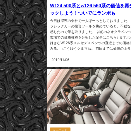
W124 500系とw126 560系の価値を
ックしよう！ついでにランボも
今日は深夜の会社で一人ぼーっとしておりました。
ラシックカーの投資ツールを眺めていると、不穏な
感じたので筆を取りました。 以前のネオクラベン
市場での価格推移を分析した記事はこちら↓ まずボ
好きなW126系メルセデスベンツの直近までの価格
みる。 ↑こうゆうクルマね。 前回までは価値の上昇..
2019/11/06
ケーニッヒ