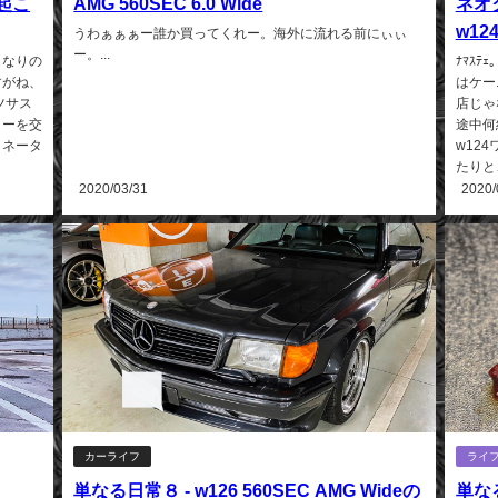
を起こ
AMG 560SEC 6.0 Wide
ネオ
w12
うわぁぁぁー誰か買ってくれー。海外に流れる前にぃぃ
ー。...
クなりの
ﾅﾏｽ
すがね、
はケー
ツサス
店じゃ
リーを交
途中何
タネータ
w12
たりと
2020/03/31
2020/
カーライフ
ライ
単なる日常８ - w126 560SEC AMG Wideの
単な