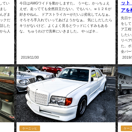
ット
してい
今日はAMGワイドを動かしますた。 うーむ。かっちょえ
まし
えぜ。走ってても全然目立たない。でもいい。ｗ１２６が
アを
んざま
好きやねん。 ドアストライカーがだいぶ劣化してんなぁ。
先日ケ
ックだ
そろそろ手入れていってあげようかなぁ。 気にしだしたら
をして
話した
キリがないけど、よくよく見るとウッドにくすみもある
ア工程
から人
な。 ちゅうわけで洗車にいきました。 やっぱネ...
したい
リペア
た。ボ
全パーツ
2019/11/30
2019/
ケーニッヒ
ケー