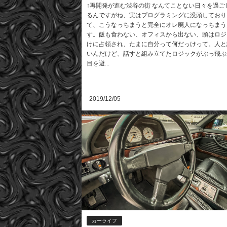
↑再開発が進む渋谷の街 なんてことない日々を過ご
るんですがね、実はプログラミングに没頭しており
て、こうなっちまうと完全にオレ廃人になっちまう
す。飯も食わない、オフィスから出ない、頭はロジ
けに占領され、たまに自分って何だっけって。人と
いんだけど、話すと組み立てたロジックがぶっ飛ぶ
目を避...
2019/12/05
カーライフ