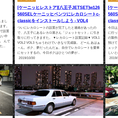
[ケーニッヒレストア][八王子JETSET]w126
[ケー
560SELケーニッヒベンツにレカロシートc-
56
classicをインストールしよう - VOL4
cla
しまし
ます。
ついにレカロシートの設置が完了したと連絡があったの
今日は
で設置
で、八王子にあるレカロ屋さん「ジェットセット」に引き
に行っ
ない中
取りに行ってきますた。 ▼レカロシート設置記録▼ VOL1
の製作
。 んで
VOL2 VOL3 ちゅうわけでいきなり完成版。 どーん あはぁ
預けて
..
～ん。ボク、夢だったんだぁ、自分でレカロシートを愛車
ェック
にセットするの。今日ボクはひとつの夢が...
しいと
2019/10/30
2019/