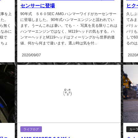
センサーに登場
ヒク
記事を上
90年式 ５６０SEC AMG ハンマーワイドがカーセンサー
久しぶ
した。
に登場しました。 90年式ハンマーエンジンと謡われてい
てみまし
ら無く
ます。うーんこれは凄い。でも・・ 写真を見る限りこれは
バリュ
ちなみに
ハンマーエンジンではなく、M119ヘッドの気もする。ハ
バリも
様で
ンマーヘッドとM119ヘッドはフィーリングから世界的価
しで6
こちょ
値、何から何まで違います。選ぶ時は気を付...
るのは
2020/09/07
2020/
ライフログ
カー