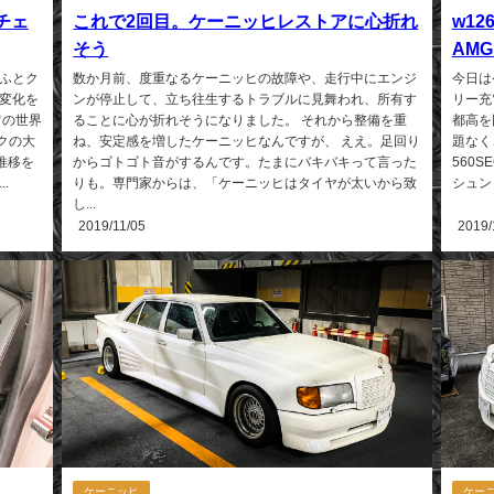
再チェ
これで2回目。ケーニッヒレストアに心折れ
w12
そう
AMG
ふとク
数か月前、度重なるケーニッヒの故障や、走行中にエンジ
今日は
変化を
ンが停止して、立ち往生するトラブルに見舞われ、所有す
リー充
ツの世界
ることに心が折れそうになりました。 それから整備を重
都高を
クの大
ね、安定感を増したケーニッヒなんですが、 ええ。足回り
題なく
推移を
からゴトゴト音がするんです。たまにバキバキって言った
560S
.
りも。専門家からは、「ケーニッヒはタイヤが太いから致
シュン
し...
2019/11/05
2019/
ケーニッヒ
ケー