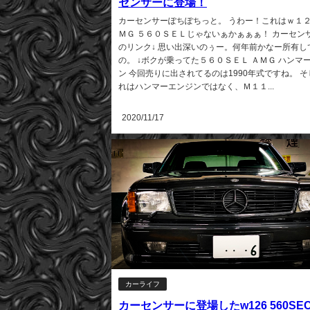
センサーに登場！
カーセンサーぽちぽちっと。 うわー！これはｗ１２
ＭＧ ５６０ＳＥＬじゃないぁかぁぁぁ！ カーセン
のリンク↓ 思い出深いのぅー。何年前かなー所有し
の。 ↓ボクが乗ってた５６０ＳＥＬ ＡＭＧ ハンマ
ン 今回売りに出されてるのは1990年式ですね。 
れはハンマーエンジンではなく、Ｍ１１...
2020/11/17
カーライフ
カーセンサーに登場したw126 560SE