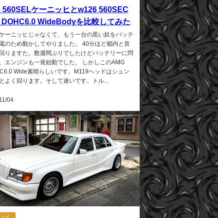
6 560SELケーニッヒとw126 560SEC
 DOHC6.0 WideBodyを比較してみた
ケーニッヒじゃなくて、もう一台の黒い奴をバッテ
電のため動かしてやりました。 40分ほど都内と首
回りますた。数週間ぶりでしたけどバッテリーに問
、エンジンも一発始動でした。 しかしこのAMG
EC6.0 Wide素晴らしいです。M119ヘッドはシュン
とよく回ります。そして速いです。トル...
11/04
ニッヒ