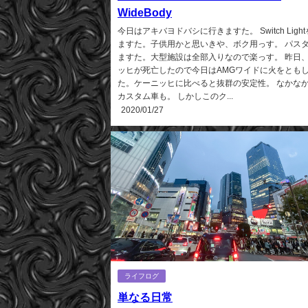
WideBody
今日はアキバヨドバシに行きますた。 Switch Ligh
ますた。子供用かと思いきや、ボク用っす。 パス
ますた。大型施設は全部入りなので楽っす。 昨日
ッヒが死亡したので今日はAMGワイドに火をとも
た。ケーニッヒに比べると抜群の安定性。 なかなか
カスタム車も。 しかしこのク...
2020/01/27
ライフログ
単なる日常