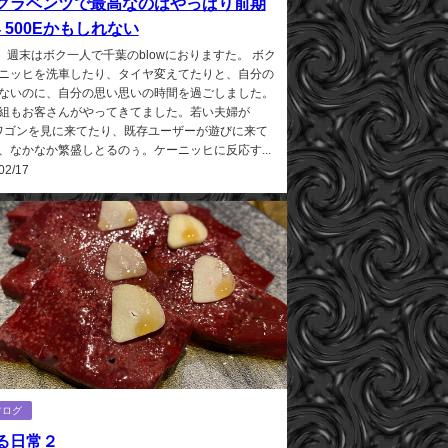
クラベンツで最高なのはやっぱり前期
4 500Eかもしれない
ﾃｪ。 週末はボク一人で千葉のblowにおりますた。 ボク
ニッヒを洗車したり、タイヤ変えてたりと、自分の
ないのに、自分の思い思いの時間を過ごしました。
組もお客さんがやってきてました。若い夫婦が
4ワゴンを見に来てたり、既存ユーザーが遊びに来て
、なかなか繁盛しとるのぅ。ケーニッヒに反応す...
02/17
フログ
る日常２