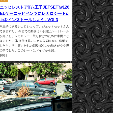
ニッヒレストア][八王子JETSET]w126
0SELケーニッヒベンツにレカロシートc-
ssicをインストールしよう - VOL3
八王子にあるレカロショップ、ジェットセットさん
てきますた。 今までの動きは↓ 今回はシートレール
が完了し、レカロシート取り付けのために車両ごと
きました。 取り付け前のレカロC-Classic。稼働チ
したところ、背もたれの調整ボタンの動きがやや怪
の事でした。このシートはドイツから完...
10/28