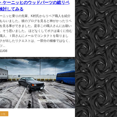
・ケーニッヒのウッドパーツの総リペ
検討してみる
ーニッヒ乗りの先輩、K村氏からリペア職人を紹介
もらいました。彼のブログを見ると神がかったリペ
を見る事ができました。是非この職人さんにお願い
。そう思いました。 ほどなくしてボクは遠くに住む
職人、Ｉ田さんにメールでコンタクトを取りまし
クが出したリクエストは、一部分の補修ではなく、
...
11/08
ニッヒ