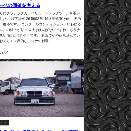
ーペの価値を考える
りにクラシックカーバリューチェックツールを覗い
た。 以下はw126 560SEL 最終年式(91y)の世界的
ー推移です。 コンクールコンディション（いわゆる
ん）の値上がりっぷりははんぱないですね。もう少
00万円に近付きそうです。 直近でやや落ち込んでい
おそらく世界的なコロナの影響...
09/04
ライフ