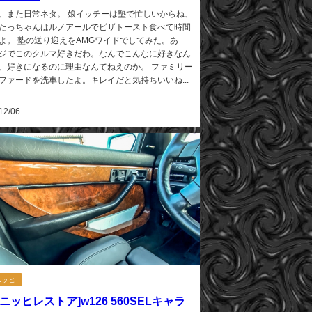
、また日常ネタ。 娘イッチーは塾で忙しいからね、
たっちゃんはルノアールでピザトースト食べて時間
よ。 塾の送り迎えをAMGワイドでしてみた。あ
ジでこのクルマ好きだわ。なんでこんなに好きなん
、好きになるのに理由なんてねえのか。 ファミリー
ファードを洗車したよ。キレイだと気持ちいいね...
12/06
ニッヒ
ニッヒレストア]w126 560SELキャラ