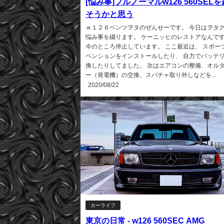
[悩み事]フルノーマルw126 560SEL
そうかと思う
ｗ１２６ベンツヲタのぜんせーです。 今日はヲタ
悩み事を綴ります。 ケーニッヒのレストアなんで
今のところ停止しています。 ここ最近は、 スポー
ペンションをインストールしたり、 自力でバッテ
換したりしてました。 次はエアコンの整備、オル
ー（発電機）の交換、スパチャ取り外しなどを...
2020/08/22
カーライフ
東京の日常 - w126 560SEC AMG