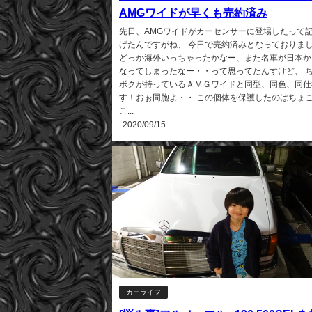
AMGワイドが早くも売約済み
先日、AMGワイドがカーセンサーに登場したって
げたんですがね、 今日で売約済みとなっておりま
どっか海外いっちゃったかなー、また名車が日本か
なってしまったなー・・って思ってたんすけど、 
ボクが持っているＡＭＧワイドと同型、同色、同仕
す！おぉ同胞よ・・ この個体を保護したのはちょ
こ...
2020/09/15
カーライフ