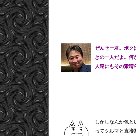
ぜんせー君。ボク
きの一人だよ。何
人達にもその素晴
しかしなんか色と
ってクルマと直接