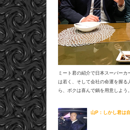
ミート君の紹介で日本スーパーカ
は若く、そして会社の命運を握る
ら、ボクは喜んで鍋を用意しよう
山P：しかし君は