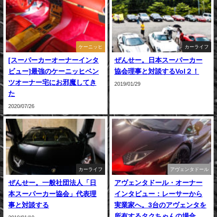
ケーニッヒ
カーライフ
[スーパーカーオーナーインタ
ぜんせー。日本スーパーカー
ビュー]最強のケーニッヒベン
協会理事と対談するVol２！
ツオーナー宅にお邪魔してき
2019/01/29
た
2020/07/26
カーライフ
アヴェンタドール
ぜんせー。一般社団法人「日
アヴェンタドール・オーナー
本スーパーカー協会」代表理
インタビュー：レーサーから
事と対談する
実業家へ。3台のアヴェンタを
所有するタクちゃんの場合