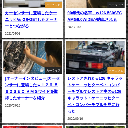
ケーニッヒ
カーライフ
カーセンサーに登場したケー
90年代の名車、w126 560SEC
ニッヒVer2をGETしたオーナ
AMG6.0WIDEが納車される
ーとつながる
2020/10/31
2021/04/09
カーライフ
ケーニッヒ
[オーナーインタビュー]カーセ
レストアされたw126 キャラッ
ンサーに登場したｗ１２６ ５
トケーニッヒクーペ・コンバ
６０ＳＥＣ ＡＭＧワイドを取
ーチブルでレストア中のw126
得したオーナーを紹介
キャラット・ケーニッヒクー
ペ・コンバーチブルを見に行
2020/09/18
った
2020/09/16